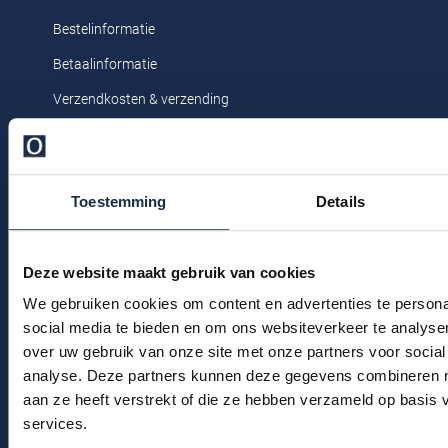
Profuomo
Bestelinformatie
Replay
R2
Betaalinformatie
Reset
Seidensticker
Verzendkosten & verzending
Roy Robson
State of Art
Ruilen & retourneren
Schiesser
Tommy Hilfiger
Klachtenafhandeling
Seidensticker
Toestemming
Details
Veelgestelde vragen
Vanguard
Kledingonderhoud
Deze website maakt gebruik van cookies
Slater
Klantenservice
We gebruiken cookies om content en advertenties te persona
Actievoorwaarden
State of Art
social media te bieden en om ons websiteverkeer te analyse
Superdry
over uw gebruik van onze site met onze partners voor social
Winkel
analyse. Deze partners kunnen deze gegevens combineren me
Tenson
aan ze heeft verstrekt of die ze hebben verzameld op basis
Winkel & Openingstijden
services.
Thomas Maine
Contact