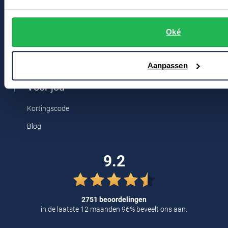
Tommy Hilfiger
Bert Schrier Herenmode
Tramarossa
Oké
Breestraat 152 - 154
UBR
2311 CX Leiden
Aanpassen
Vanguard
Voor jou
William Lockie
Alle Merken
Kortingscode
Blog
9.2
2751 beoordelingen
in de laatste 12 maanden 96% beveelt ons aan.