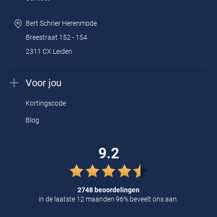
Tommy Hilfiger
Bert Schrier Herenmode
Tramarossa
Breestraat 152 - 154
UBR
2311 CX Leiden
Vanguard
Voor jou
William Lockie
Alle Merken
Kortingscode
Blog
9.2
2748 beoordelingen
in de laatste 12 maanden 96% beveelt ons aan.