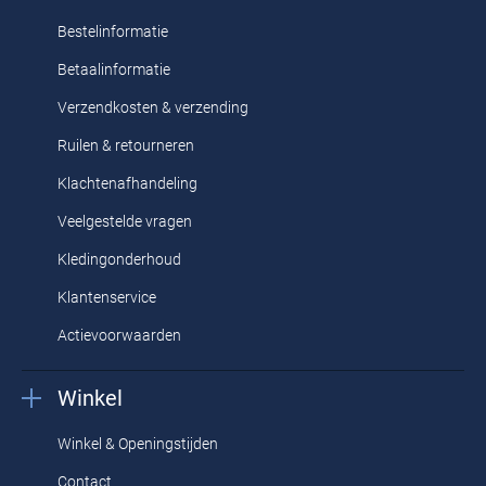
reinigen
Profuomo
Bestelinformatie
Replay
R2
Betaalinformatie
Reset
Seidensticker
Verzendkosten & verzending
Roy Robson
State of Art
Ruilen & retourneren
Schiesser
Tommy Hilfiger
Klachtenafhandeling
Seidensticker
Veelgestelde vragen
Vanguard
Kledingonderhoud
Slater
Klantenservice
Actievoorwaarden
State of Art
Superdry
Winkel
Tenson
Winkel & Openingstijden
Thomas Maine
Contact