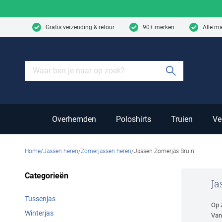
Skip to content
Gratis verzending & retour
90+ merken
Alle m
Submit sear
Overhemden
Poloshirts
Truien
Ve
Home
Jassen heren
Zomerjassen heren
Jassen Zomerjas Bruin
Categorieën
Ja
Tussenjas
Op 
Winterjas
Van