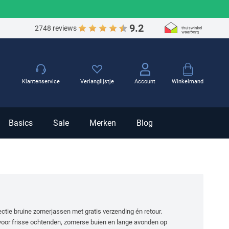
9.2
2748 reviews
Winkelmand
Klantenservice
Verlanglijstje
Account
Basics
Sale
Merken
Blog
ctie bruine zomerjassen met gratis verzending én retour.
s voor frisse ochtenden, zomerse buien en lange avonden op