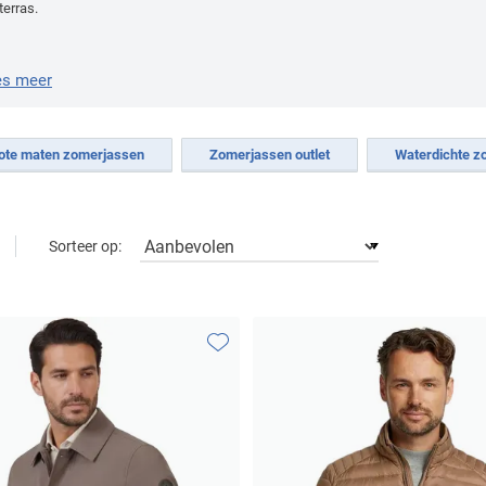
terras.
es meer
ote maten zomerjassen
Zomerjassen outlet
Waterdichte z
Sorteer op:
Toevoegen aan favorieten