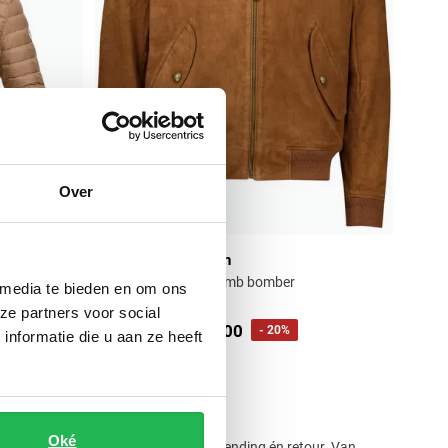
Over
Polo Ralph Lauren
otend
tussenjas suede lamb bomber
 media te bieden en om ons
ze partners voor social
€ 796,00
€ 995,00
- 20%
nformatie die u aan ze heeft
Oké
e bruine zomerjassen met gratis verzending én retour. Van