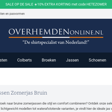
SALE OP DE SALE ☀️10% EXTRA KORTING met code HETEZOMER
aten en pasvormen
ch
sten
Colberts
Broeken
Jassen
Schoenen
ssen Zomerjas Bruin
zoek naar bruine zomerjassen die stijl en comfort combineren? Ontdek onze sele
 lichtgewicht modellen tot waterafstotende varianten, je vindt hier de ideale ja