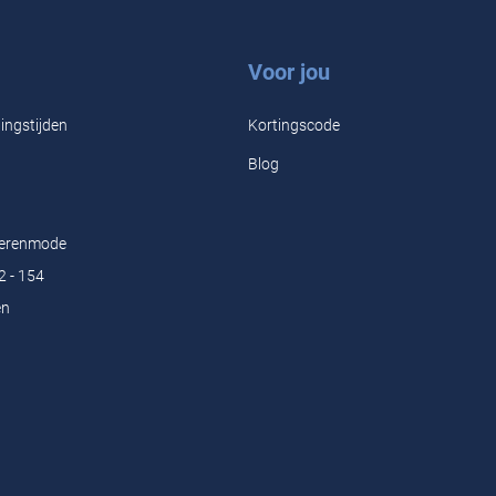
Voor jou
ingstijden
Kortingscode
Blog
Herenmode
2 - 154
en