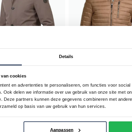
Details
 van cookies
Reset
as bruin rits en knopen
jas gewatteerd bruin waterafst
ent en advertenties te personaliseren, om functies voor social
normale fit
. Ook delen we informatie over uw gebruik van onze site met on
€ 159,96
€ 151,96
- 20%
€ 189,95
- 20%
e. Deze partners kunnen deze gegevens combineren met andere i
erzameld op basis van uw gebruik van hun services.
Aanpassen
bruine zomerjassen die stijl en comfort combineren? Ontdek onze selecti