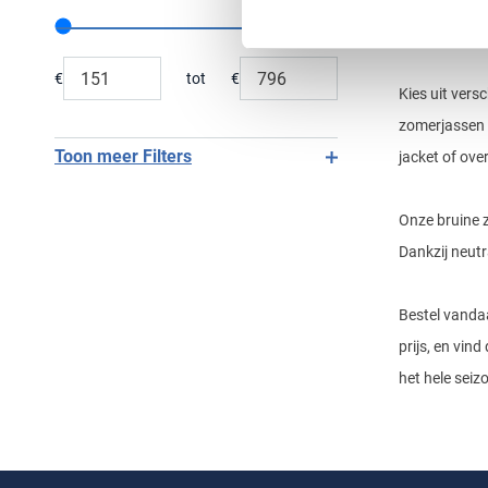
lichtgewicht 
Range slider min value
Range slider max value
€
tot
€
Minimum value input
Maximum value input
Kies uit vers
zomerjassen z
Toon meer Filters
jacket of over
Onze bruine z
Dankzij neutr
Bestel vandaa
prijs, en vin
het hele seiz