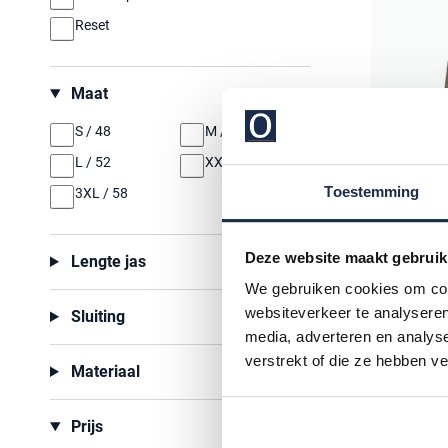
Reset
Maat
S / 48
M / 50
L / 52
XXL / 56
Toestemming
3XL / 58
Deze website maakt gebruik
Airforce
Lengte jas
softshellj
We gebruiken cookies om cont
websiteverkeer te analyseren
Sluiting
€ 199,95
media, adverteren en analys
verstrekt of die ze hebben v
Materiaal
Prijs
Op zoek naar 