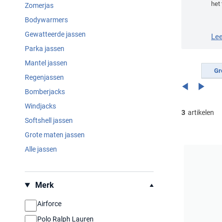
het 
Zomerjas
Bodywarmers
Gewatteerde jassen
Le
Parka jassen
Mantel jassen
Gr
Regenjassen
Bomberjacks
Windjacks
3
artikelen
Softshell jassen
Grote maten jassen
Alle jassen
Filteren op
Merk
Airforce
Polo Ralph Lauren