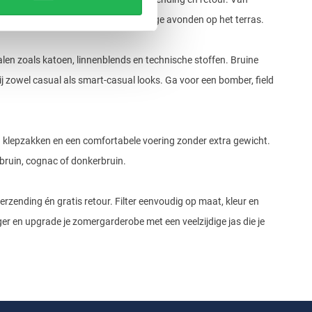
frisse ochtenden, zomerse buien en lange avonden op het terras.
alen zoals katoen, linnenblends en technische stoffen. Bruine
j zowel casual als smart-casual looks. Ga voor een bomber, field
n klepzakken en een comfortabele voering zonder extra gewicht.
htbruin, cognac of donkerbruin.
erzending én gratis retour. Filter eenvoudig op maat, kleur en
nger en upgrade je zomergarderobe met een veelzijdige jas die je