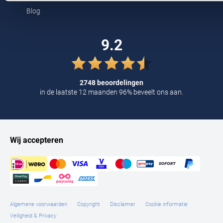
Tommy Hilfiger
Blog
Tramarossa
9.2
UBR
Vanguard
2748 beoordelingen
William Lockie
in de laatste 12 maanden 96% beveelt ons aan.
Alle Merken
Wij accepteren
Algemene voorwaarden
Copyright
Disclaimer
Cookie informatie
Veiligheid & Privacy