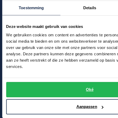
Kledingonderhoud
Profuomo
Toestemming
Details
Replay
Klantenservice
R2
Reset
Actievoorwaarden
Seidensticker
Deze website maakt gebruik van cookies
Roy Robson
State of Art
We gebruiken cookies om content en advertenties te persona
Winkel
Schiesser
social media te bieden en om ons websiteverkeer te analyse
Tommy Hilfiger
over uw gebruik van onze site met onze partners voor social
Seidensticker
Winkel & Openingstijden
analyse. Deze partners kunnen deze gegevens combineren me
Vanguard
Contact
aan ze heeft verstrekt of die ze hebben verzameld op basis
services.
Bert Schrier Herenmode
Slater
Breestraat 152 - 154
State of Art
2311 CX Leiden
Oké
Superdry
Tenson
Voor jou
Aanpassen
Thomas Maine
Kortingscode