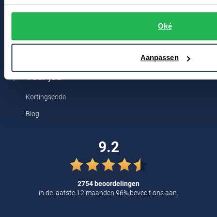
Tommy Hilfiger
Bert Schrier Herenmode
Oké
Tramarossa
Breestraat 152 - 154
UBR
2311 CX Leiden
Aanpassen
Vanguard
Voor jou
William Lockie
Kortingscode
Alle Merken
Blog
9.2
2754 beoordelingen
in de laatste 12 maanden 96% beveelt ons aan.