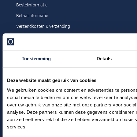
Profuomo
Bestelinformatie
Replay
Betaalinformatie
R2
Reset
Verzendkosten & verzending
Seidensticker
Roy Robson
Ruilen & retourneren
State of Art
Schiesser
Klachtenafhandeling
Tommy Hilfiger
Seidensticker
Toestemming
Details
Veelgestelde vragen
Vanguard
Kledingonderhoud
Klantenservice
Deze website maakt gebruik van cookies
Slater
We gebruiken cookies om content en advertenties te persona
Actievoorwaarden
State of Art
social media te bieden en om ons websiteverkeer te analyse
over uw gebruik van onze site met onze partners voor social
Superdry
Winkel
analyse. Deze partners kunnen deze gegevens combineren me
Tenson
aan ze heeft verstrekt of die ze hebben verzameld op basis
Winkel & Openingstijden
services.
Thomas Maine
Contact