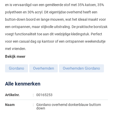
en is vervaardigd van een gemêleerde stof met 35% katoen, 35%
Gant
Giordano
Lacoste
Camel Active
Lyle & Scott
Casa Moda
polyetheen en 30% acryl. Dit eigentijdse overhemd heeft een
New Zealand
Giorgio
Maerz
Casa Moda
Polo Ralph Lauren
Mac
button-down boord en lange mouwen, wat het ideaal maakt voor
Cast Iron
COM4
People of Shibuya
John Miller
New Zealand
een ontspannen, maar stijlvolle uitstraling. De praktische borstzak
Cast Iron
Profuomo
Meyer
Cavallaro
Diesel
Pierre Cardin
Lacoste
voegt functionaliteit toe aan dit veelzijdige kledingstuk. Perfect
Olymp
Cavallaro
State of Art
New Zealand
Fred Perry
Eurex
voor een casual dag op kantoor of een ontspannen weekenduitje
Polo Ralph Lauren
Polo Ralph Lauren
Desoto
Superdry
Olymp
met vrienden.
Gant
Gardeur
Portofino
Bekijk meer
Tommy Hilfiger
Pierre Cardin
Ledub
Lacoste
Mac
Reset
Vanguard
Polo Ralph Lauren
Lyle & Scott
Lyle & Scott
M.E.N.S.
Giordano
Overhemden
Overhemden Giordano
Portofino
Eden Valley
Profuomo
Mac
New Zealand
Meyer
Profuomo
Eterna
Alle kenmerken
State of Art
Maerz
Olymp
New Zealand
State of Art
Eton
Artikelnr.
00165253
Superdry
Magee
Superdry
Gant
R2
Naam
Giordano overhemd donkerblauw buttom
Tenson
Magnanni
Thomas Maine
Giordano
down
Replay
Pierre Cardin
Pierre Cardin