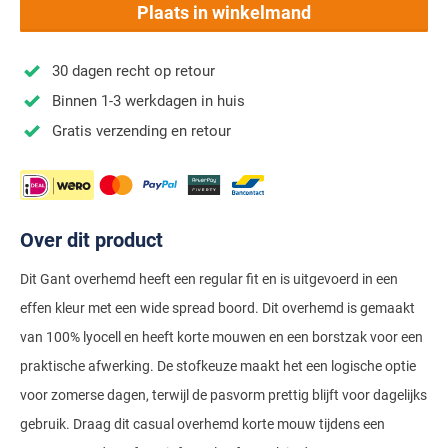
Stretch overhemden
Zwarte polo
Groene broeken
Alan Paine
Plaats in winkelmand
Polo Ralph Lauren
Blue Industry
Airforce
Digel
Denim overhemden
Witte broeken
Baileys
Magnanni
Carl Gross
Merken
Profuomo
30 dagen recht op retour
BOSS
Barbour
Elvine
Geruite overhemden
Zwarte broeken
Barbour
Polo Ralph Lauren
Cavallaro
Cavallaro
A Fish Named Fred
Binnen 1-3 werkdagen in huis
Bugatti
BOSS
Eterna
Gestreepte overhemden
Blue Industry
Rehab
Corneliani
Elvine
Gratis verzending en retour
Aeronautica Militare
Butcher of Blue
Brax
Zomer overhemden
BOSS
Tommy Hilfiger
Schiesser
Digel
Eton
Baileys
Aeronautica Militare
Bugatti
Strijkvrije overhemden
Brax
Slater
Magee
Floris van Bommel
Eton
Blue Industry
Alberto
Camel Active
Butcher of Blue
Superdry
Over dit product
Camel Active
Fred Perry
Eurex
BOSS
Blue Industry
Merken
Casa Moda
Casa Moda
Tommy Hilfiger
Casa Moda
Gant
Falke
Dit Gant overhemd heeft een regular fit en is uitgevoerd in een
Brax
BOSS
A Fish Named Fred
Portofino
Cast Iron
effen kleur met een wide spread boord. Dit overhemd is gemaakt
Cast Iron
Gardeur
Floris van Bommel
Bugatti
Brax
Barbour
Roy Robson
van 100% lyocell en heeft korte mouwen en een borstzak voor een
Cavallaro
Lacoste
Fred Perry
Butcher of Blue
Camel Active
Cast Iron
Blue Industry
praktische afwerking. De stofkeuze maakt het een logische optie
Wellington of Bilmore
Gant
Colmar
Gant
voor zomerse dagen, terwijl de pasvorm prettig blijft voor dagelijks
Camel Active
Cast Iron
Cavallaro
BOSS
gebruik. Draag dit casual overhemd korte mouw tijdens een
New Zealand
Elvine
Gardeur
Cavallaro
Gant
Butcher of Blue
Ledub