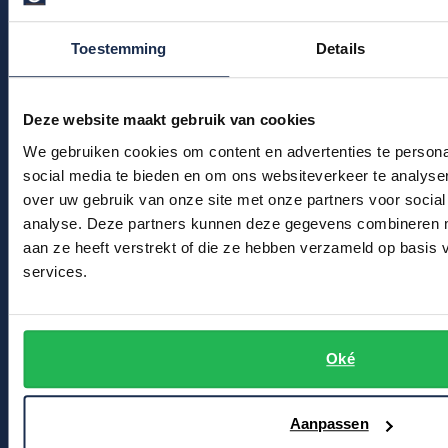
Veelgestelde vragen
Profuomo
Replay
Kledingonderhoud
Toestemming
Details
R2
Reset
Klantenservice
Seidensticker
Roy Robson
Actievoorwaarden
Deze website maakt gebruik van cookies
State of Art
Schiesser
We gebruiken cookies om content en advertenties te persona
Winkel
Tommy Hilfiger
social media te bieden en om ons websiteverkeer te analyse
Seidensticker
over uw gebruik van onze site met onze partners voor social
Vanguard
Winkel & Openingstijden
analyse. Deze partners kunnen deze gegevens combineren me
Contact
aan ze heeft verstrekt of die ze hebben verzameld op basis
services.
Slater
Bert Schrier Herenmode
State of Art
Breestraat 152 - 154
Superdry
2311 CX Leiden
Oké
Tenson
Voor jou
Aanpassen
Thomas Maine