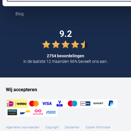
Kortingscode
Tommy Hilfiger
Blog
Tramarossa
UBR
9.2
Vanguard
William Lockie
2754 beoordelingen
Alle Merken
in de laatste 12 maanden 96% beveelt ons aan.
Wij accepteren
Algemene voorwaarden
Copyright
Disclaimer
Cookie informatie