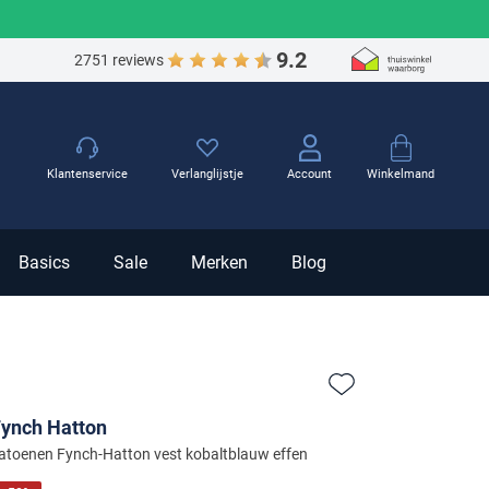
9.2
2751 reviews
Winkelmand
Klantenservice
Verlanglijstje
Account
Basics
Sale
Merken
Blog
Zet bij favorieten
ynch Hatton
atoenen Fynch-Hatton vest kobaltblauw effen