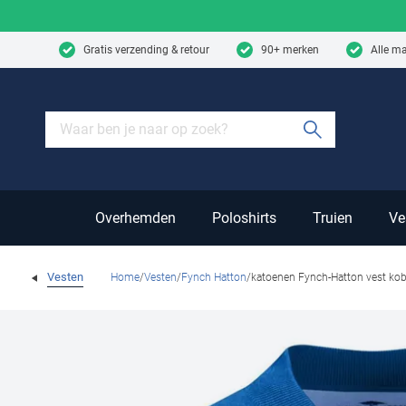
Skip to content
Gratis verzending & retour
90+ merken
Alle m
Submit sear
Overhemden
Poloshirts
Truien
Ve
Vesten
Home
Vesten
Fynch Hatton
katoenen Fynch-Hatton vest kob