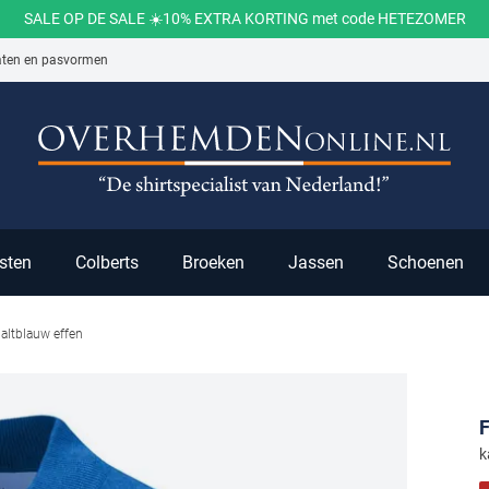
SALE OP DE SALE ☀️10% EXTRA KORTING met code HETEZOMER
aten en pasvormen
ch
sten
Colberts
Broeken
Jassen
Schoenen
altblauw effen
F
k