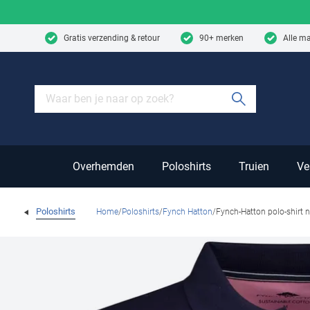
Skip to content
Gratis verzending & retour
90+ merken
Alle m
Submit sear
Overhemden
Poloshirts
Truien
Ve
Poloshirts
Home
Poloshirts
Fynch Hatton
Fynch-Hatton polo-shirt 