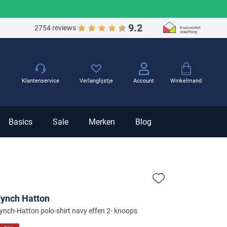
9.2
2754 reviews
Winkelmand
Klantenservice
Verlanglijstje
Account
Basics
Sale
Merken
Blog
Zet bij favorieten
ynch Hatton
ynch-Hatton polo-shirt navy effen 2- knoops