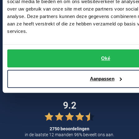
social media te bieden en om ons websiteverkeer te analyse
Profuomo
Contact
over uw gebruik van onze site met onze partners voor social
Replay
analyse. Deze partners kunnen deze gegevens combineren me
R2
Reset
Bert Schrier Herenmode
aan ze heeft verstrekt of die ze hebben verzameld op basis
Seidensticker
services.
Breestraat 152 - 154
Roy Robson
2311 CX Leiden
State of Art
Schiesser
Tommy Hilfiger
Seidensticker
Oké
Voor jou
Vanguard
Kortingscode
Aanpassen
Blog
Slater
State of Art
9.2
Superdry
Tenson
2750 beoordelingen
Thomas Maine
in de laatste 12 maanden 96% beveelt ons aan.