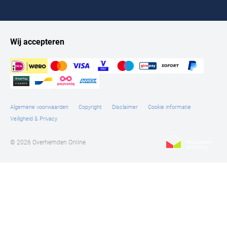
Tommy Hilfiger
Tramarossa
Wij accepteren
UBR
Vanguard
William Lockie
Alle Merken
Algemene voorwaarden
Copyright
Disclaimer
Cookie informatie
Veiligheid & Privacy
© 2026 Overhemden Online