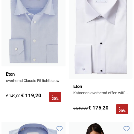
Eton
overhemd Classic Fit lichtblauw
Eton
Katoenen overhemd effen witFrench Cuff
€ 119,20
-
€ 149,00
20%
€ 175,20
-
€ 219,00
20%