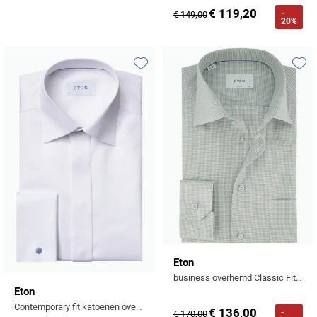
Tommy Hilfiger
€ 119,20
-
€ 149,00
20%
Tramarossa
UBR
Toevoegen aan favorieten
Toevo
Vanguard
William Lockie
Alle Merken
Eton
business overhemd Classic Fit groen
Eton
Contemporary fit katoenen overhemd wit smoking
€ 136,00
-
€ 170,00