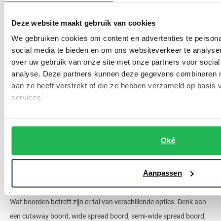
Eton overhemden zijn geschikt voor alle seizoenen. Katoenen en
Deze website maakt gebruik van cookies
linnen zijn namelijk bij uitstek materialen die ultiem draagcomfort
We gebruiken cookies om content en advertenties te persona
bieden, of het nou warm is of koud. Het ademende vermogen van
social media te bieden en om ons websiteverkeer te analyse
de stoffen zorgt ervoor dat u het zelfs op de meest warme dag
over uw gebruik van onze site met onze partners voor social
nog goed uithoudt.
analyse. Deze partners kunnen deze gegevens combineren me
aan ze heeft verstrekt of die ze hebben verzameld op basis
Keuze in details
services.
Naast alle keuzes die u kunt maken op het gebied van kleuren en
Oké
stijlen, kunt u ook kiezen uit een aantal andere opties. Zo komen
de overhemden van Eton met enkele of dubbele manchet. Ook
kunt u kiezen uit overhemden met of zonder borstzakje.
Aanpassen
Wat boorden betreft zijn er tal van verschillende opties. Denk aan
een cutaway boord, wide spread boord, semi-wide spread boord,