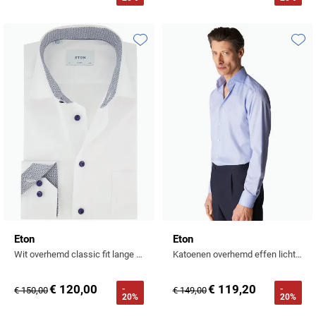
Toevoegen aan favorieten
Toevo
Eton
Eton
Wit overhemd classic fit lange mouw strijkvrij
Katoenen overhemd effen lichtblauw slim fit
€ 120,00
€ 119,20
-
-
€ 150,00
€ 149,00
20%
20%