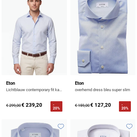
Toevoegen aan favorieten
Toevo
Eton
Eton
Lichtblauw contemporary fit katoenen overhemd
overhemd dress bleu super slim
€ 239,20
€ 127,20
-
-
€ 299,00
€ 159,00
20%
20%
Toevoegen aan favorieten
Toevo