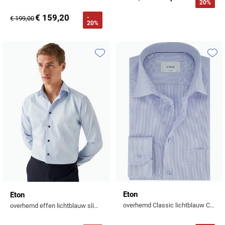
20%
€ 159,20
-
€ 199,00
20%
Toevoegen aan favorieten
Toevo
Eton
Eton
overhemd Classic lichtblauw Classic Fit borstzak
overhemd effen lichtblauw slim fit katoen