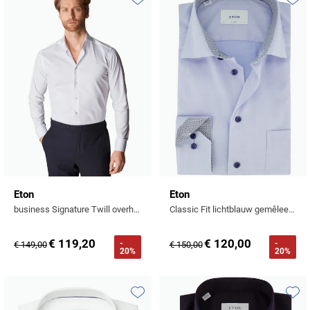
Toevoegen aan favorieten
Toevo
Eton
Eton
business Signature Twill overhemd super slim fit wit effen
Classic Fit lichtblauw gemêleerd overhemd
€ 119,20
€ 120,00
-
-
€ 149,00
€ 150,00
20%
20%
Toevoegen aan favorieten
Toevo