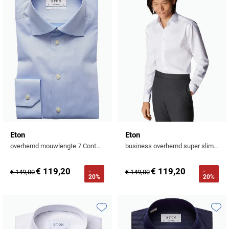
Toevoegen aan favorieten
Toevo
Eton
Eton
overhemd mouwlengte 7 Contemporary Fit lichtblauw effen katoen
business overhemd super slim fit wit Signature Twill effen
€ 119,20
€ 119,20
-
-
€ 149,00
€ 149,00
20%
20%
Toevoegen aan favorieten
Toevo