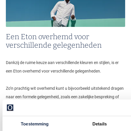
Een Eton overhemd voor
verschillende gelegenheden
Dankzij de ruime keuze aan verschillende kleuren en stijlen, is er
een Eton overhemd voor verschillende gelegenheden.
Zo’n prachtig wit overhemd kunt u bijvoorbeeld uitstekend dragen
naar een formele gelegenheid, zoals een zakelijke bespreking of
een chic diner. Een overhemd in een van de vrolijke kleuren of met
speelse details, is dan weer heel leuk voor een gezellig feestje met
vrienden, een bruiloft of een werkborrel.
Toestemming
Details