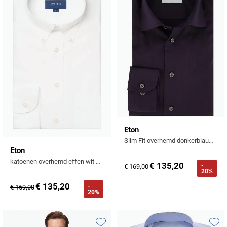
Eton
Slim Fit overhemd donkerblauw 100% katoen
Eton
katoenen overhemd effen wit button down contemporary fit
€ 135,20
-
€ 169,00
20%
€ 135,20
-
€ 169,00
20%