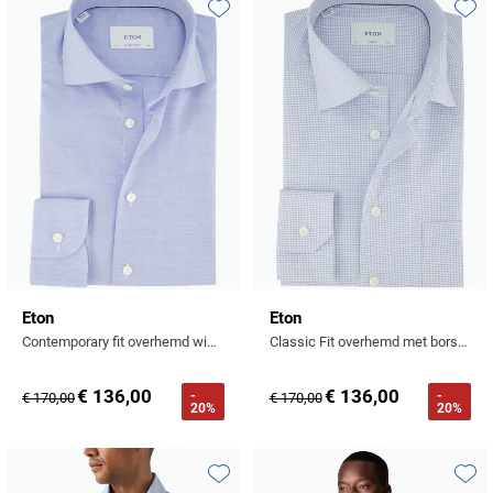
Toevoegen aan favorieten
Toevo
Eton
Eton
Contemporary fit overhemd wide collar lichtblauw
Classic Fit overhemd met borstzak strijkvrij geruit lichtblauw
€ 136,00
€ 136,00
-
-
€ 170,00
€ 170,00
20%
20%