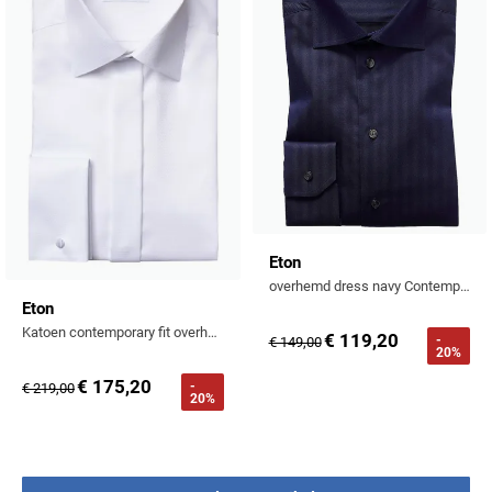
Eton
overhemd dress navy Contemporary fit
Eton
Katoen contemporary fit overhemd structuur wit
€ 119,20
-
€ 149,00
20%
€ 175,20
-
€ 219,00
20%