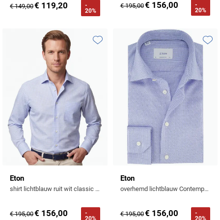
€ 156,00
€ 119,20
-
-
€ 195,00
€ 149,00
20%
20%
Toevoegen aan favorieten
Toevo
Eton
Eton
shirt lichtblauw ruit wit classic fit met borstzak
overhemd lichtblauw Contemporary katoen semi wide spread
€ 156,00
€ 156,00
-
-
€ 195,00
€ 195,00
20%
20%