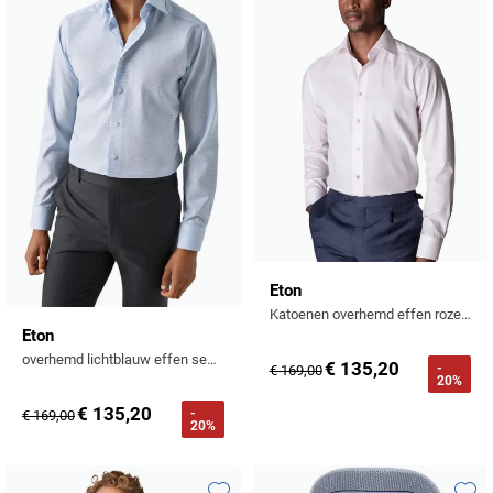
Toevoegen aan favorieten
Toevo
Eton
Katoenen overhemd effen roze slim fit
Eton
overhemd lichtblauw effen semi-wide spread boord
€ 135,20
-
€ 169,00
20%
€ 135,20
-
€ 169,00
20%