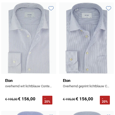
Toevoegen aan favorieten
Toevo
Eton
Eton
overhemd wit lichtblauw Contemporary Fit semi-wide spread
Overhemd geprint lichtblauw Classic Fit lange mouw
€ 156,00
€ 156,00
-
-
€ 195,00
€ 195,00
20%
20%