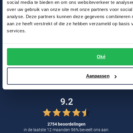
social media te bieden en om ons websiteverkeer te analyse
Profuomo
Contact
Replay
over uw gebruik van onze site met onze partners voor social
R2
analyse. Deze partners kunnen deze gegevens combineren me
Reset
Bert Schrier Herenmode
aan ze heeft verstrekt of die ze hebben verzameld op basis
Seidensticker
services.
Breestraat 152 - 154
Roy Robson
State of Art
2311 CX Leiden
Schiesser
Tommy Hilfiger
Seidensticker
Oké
Voor jou
Vanguard
Kortingscode
Aanpassen
Slater
Blog
State of Art
9.2
Superdry
Tenson
2754 beoordelingen
Thomas Maine
in de laatste 12 maanden 96% beveelt ons aan.