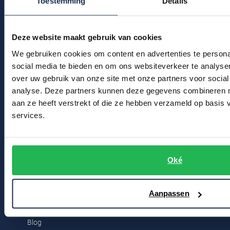
Toestemming
Details
Klantenservice
Profuomo
Replay
Actievoorwaarden
R2
Reset
Deze website maakt gebruik van cookies
Seidensticker
Winkel
We gebruiken cookies om content en advertenties te persona
Roy Robson
social media te bieden en om ons websiteverkeer te analyse
State of Art
Schiesser
Winkel & Openingstijden
over uw gebruik van onze site met onze partners voor social
Tommy Hilfiger
analyse. Deze partners kunnen deze gegevens combineren me
Contact
Seidensticker
aan ze heeft verstrekt of die ze hebben verzameld op basis
Vanguard
services.
Bert Schrier Herenmode
Breestraat 152 - 154
Slater
2311 CX Leiden
Oké
State of Art
Superdry
Voor jou
Aanpassen
Tenson
Kortingscode
Thomas Maine
Blog