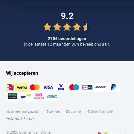
Tommy Hilfiger
9.2
Tramarossa
UBR
2754 beoordelingen
Vanguard
in de laatste 12 maanden 96% beveelt ons aan.
William Lockie
Alle Merken
Wij accepteren
Algemene voorwaarden
Copyright
Disclaimer
Cookie informatie
Veiligheid & Privacy
© 2026 Overhemden Online