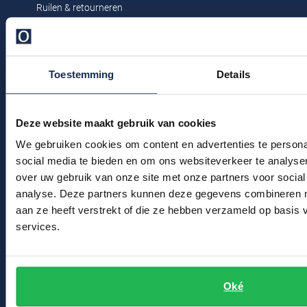
Ruilen & retourneren
Profuomo
Replay
Klachtenafhandeling
R2
Reset
Veelgestelde vragen
Seidensticker
Roy Robson
Toestemming
Details
Kledingonderhoud
State of Art
Schiesser
Klantenservice
Tommy Hilfiger
Deze website maakt gebruik van cookies
Seidensticker
Actievoorwaarden
Vanguard
We gebruiken cookies om content en advertenties te persona
social media te bieden en om ons websiteverkeer te analyse
Winkel
over uw gebruik van onze site met onze partners voor social
Slater
analyse. Deze partners kunnen deze gegevens combineren me
Winkel & Openingstijden
aan ze heeft verstrekt of die ze hebben verzameld op basis
State of Art
Contact
services.
Superdry
Bert Schrier Herenmode
Tenson
Breestraat 152 - 154
Oké
Thomas Maine
2311 CX Leiden