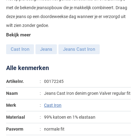
Gant
Giordano
met de bekende jeansopbouw die je makkelijk combineert. Draag
Lacoste
Camel Active
Lyle & Scott
Casa Moda
deze jeans op een doordeweekse dag wanneer je er verzorgd uit
New Zealand
Giorgio
Maerz
Casa Moda
Polo Ralph Lauren
Mac
Cast Iron
COM4
wilt zien zonder gedoe.
People of Shibuya
John Miller
New Zealand
Cast Iron
Profuomo
Meyer
Bekijk meer
Cavallaro
Diesel
Pierre Cardin
Lacoste
Olymp
Cavallaro
State of Art
New Zealand
Fred Perry
Eurex
Cast Iron
Jeans
Jeans Cast Iron
Polo Ralph Lauren
Polo Ralph Lauren
Desoto
Superdry
Olymp
Gant
Gardeur
Portofino
Alle kenmerken
Tommy Hilfiger
Pierre Cardin
Ledub
Lacoste
Mac
Reset
Vanguard
Polo Ralph Lauren
Lyle & Scott
Artikelnr.
00172245
Lyle & Scott
M.E.N.S.
Portofino
Eden Valley
Profuomo
Mac
Naam
Jeans Cast Iron denim groen Valver regular fit
New Zealand
Meyer
Profuomo
Eterna
State of Art
Maerz
Merk
Cast Iron
Olymp
New Zealand
State of Art
Eton
Superdry
Magee
Materiaal
99% katoen en 1% elastaan
Superdry
Gant
R2
Tenson
Magnanni
Pasvorm
normale fit
Thomas Maine
Giordano
Replay
Pierre Cardin
Pierre Cardin