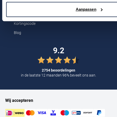
Tommy Hilfiger
Aanpassen
Voor jou
Tramarossa
Kortingscode
UBR
Blog
Vanguard
William Lockie
9.2
Alle Merken
2754 beoordelingen
in de laatste 12 maanden 96% beveelt ons aan.
Wij accepteren