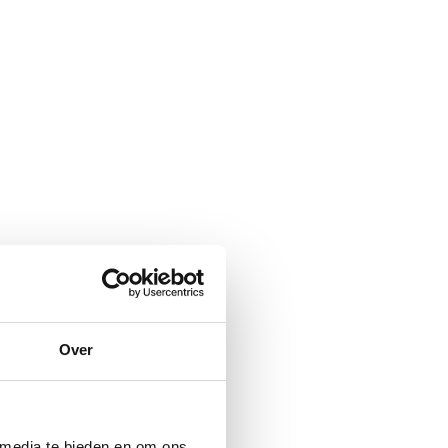
Over
 media te bieden en om ons