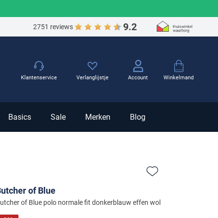
9.2
2751 reviews
Winkelmand
Klantenservice
Verlanglijstje
Account
Basics
Sale
Merken
Blog
Zet bij favorieten
utcher of Blue
utcher of Blue polo normale fit donkerblauw effen wol