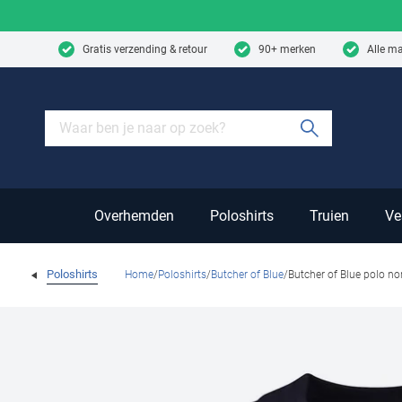
Skip to content
Gratis verzending & retour
90+ merken
Alle m
Submit sear
Overhemden
Poloshirts
Truien
Ve
Poloshirts
Home
Poloshirts
Butcher of Blue
Butcher of Blue polo no