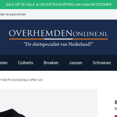
SALE OP DE SALE ☀️10% EXTRA KORTING met code HETEZOMER
aten en pasvormen
ch
sten
Colberts
Broeken
Jassen
Schoenen
rmale fit donkerblauw effen wol
B
B