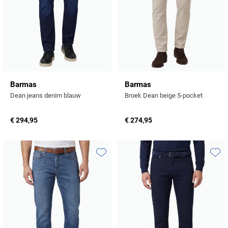
Tommy Hilfiger
Tramarossa
UBR
Vanguard
Barmas
Barmas
William Lockie
Dean jeans denim blauw
Broek Dean beige 5-pocket
Alle Merken
€ 294,95
€ 274,95
Toevoegen aan favorieten
Toevo