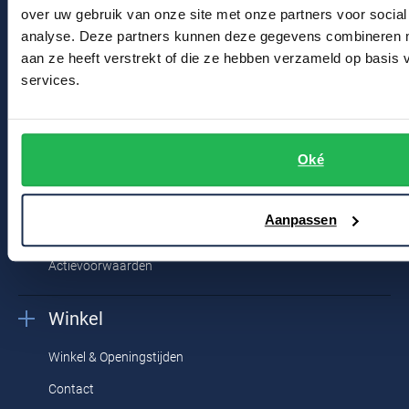
Bestelinformatie
over uw gebruik van onze site met onze partners voor social
analyse. Deze partners kunnen deze gegevens combineren me
Betaalinformatie
aan ze heeft verstrekt of die ze hebben verzameld op basis
Verzendkosten & verzending
services.
Ruilen & retourneren
Klachtenafhandeling
Oké
Veelgestelde vragen
Kledingonderhoud
Aanpassen
Klantenservice
Actievoorwaarden
Winkel
Winkel & Openingstijden
Contact