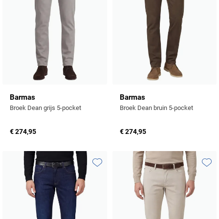
Profuomo
Replay
R2
Reset
Seidensticker
Roy Robson
State of Art
Schiesser
Tommy Hilfiger
Seidensticker
Barmas
Barmas
Vanguard
Broek Dean grijs 5-pocket
Broek Dean bruin 5-pocket
€ 274,95
€ 274,95
Slater
State of Art
Superdry
Toevoegen aan favorieten
Toevo
Tenson
Thomas Maine