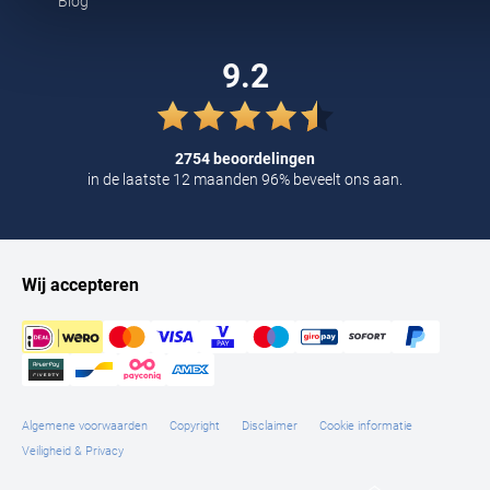
Blog
Tommy Hilfiger
Tramarossa
9.2
UBR
Vanguard
2754 beoordelingen
in de laatste 12 maanden 96% beveelt ons aan.
William Lockie
Alle Merken
Wij accepteren
Algemene voorwaarden
Copyright
Disclaimer
Cookie informatie
Veiligheid & Privacy