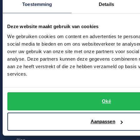
Toestemming
Details
Profuomo
Klantenservice
Replay
R2
Actievoorwaarden
Reset
Deze website maakt gebruik van cookies
Seidensticker
Roy Robson
We gebruiken cookies om content en advertenties te persona
Winkel
State of Art
social media te bieden en om ons websiteverkeer te analyse
Schiesser
Winkel & Openingstijden
over uw gebruik van onze site met onze partners voor social
Tommy Hilfiger
Seidensticker
analyse. Deze partners kunnen deze gegevens combineren me
Contact
Vanguard
aan ze heeft verstrekt of die ze hebben verzameld op basis
services.
Bert Schrier Herenmode
Slater
Breestraat 152 - 154
2311 CX Leiden
State of Art
Oké
Superdry
Voor jou
Tenson
Aanpassen
Kortingscode
Thomas Maine