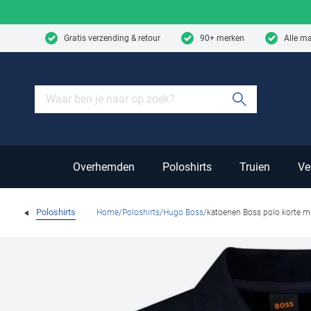
Skip to content
Gratis verzending & retour
90+ merken
Alle m
Submit sear
Overhemden
Poloshirts
Truien
Ve
Poloshirts
Home
Poloshirts
Hugo Boss
katoenen Boss polo korte 