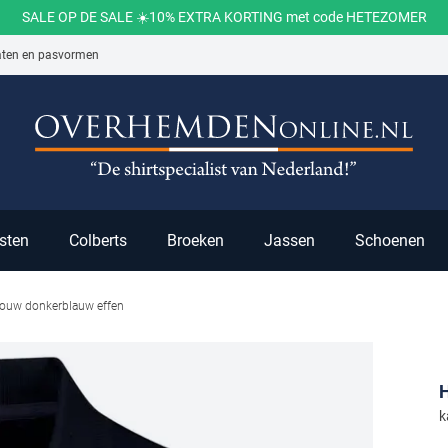
SALE OP DE SALE ☀️10% EXTRA KORTING met code HETEZOMER
aten en pasvormen
ch
sten
Colberts
Broeken
Jassen
Schoenen
mouw donkerblauw effen
k