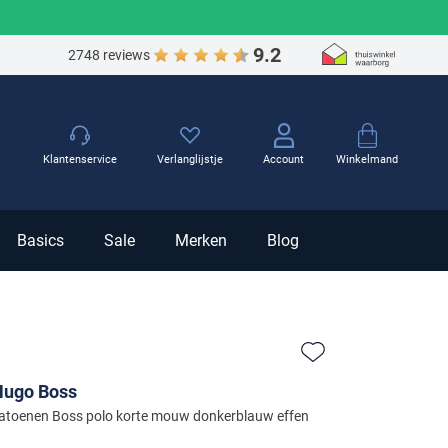
9.2
2748 reviews
Winkelmand
Klantenservice
Verlanglijstje
Account
Basics
Sale
Merken
Blog
Zet bij favorieten
Hugo Boss
atoenen Boss polo korte mouw donkerblauw effen