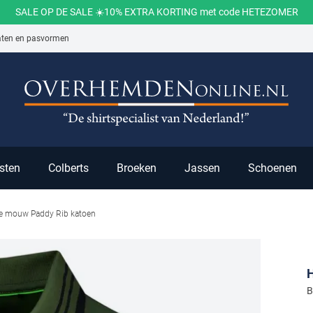
SALE OP DE SALE ☀️10% EXTRA KORTING met code HETEZOMER
aten en pasvormen
ch
sten
Colberts
Broeken
Jassen
Schoenen
te mouw Paddy Rib katoen
B