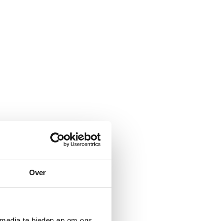
Over
 media te bieden en om ons