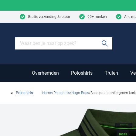
Skip to content
Gratis verzending & retour
90+ merken
Alle m
Submit sear
Overhemden
Poloshirts
Truien
Ve
Poloshirts
Home
Poloshirts
Hugo Boss
Boss polo donkergroen kor