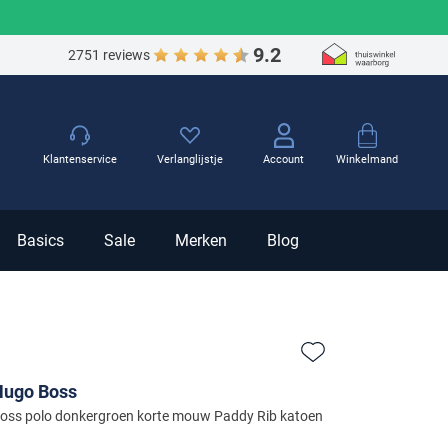
9.2
2751 reviews
Winkelmand
Klantenservice
Verlanglijstje
Account
Basics
Sale
Merken
Blog
Zet bij favorieten
Hugo Boss
oss polo donkergroen korte mouw Paddy Rib katoen