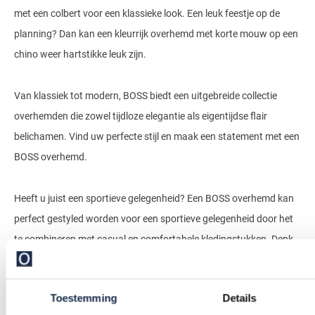
met een colbert voor een klassieke look. Een leuk feestje op de
planning? Dan kan een kleurrijk overhemd met korte mouw op een
chino weer hartstikke leuk zijn.
Van klassiek tot modern, BOSS biedt een uitgebreide collectie
overhemden die zowel tijdloze elegantie als eigentijdse flair
belichamen. Vind uw perfecte stijl en maak een statement met een
BOSS overhemd.
Heeft u juist een sportieve gelegenheid? Een BOSS overhemd kan
perfect gestyled worden voor een sportieve gelegenheid door het
te combineren met casual en comfortabele kledingstukken. Denk
aan een goed passende spijkerbroek of chino en sneakers. Rol de
mouwen van het overhemd op voor een relaxte uitstraling en voeg
Toestemming
Details
een sportief horloge of een paar armbanden toe als accessoires.