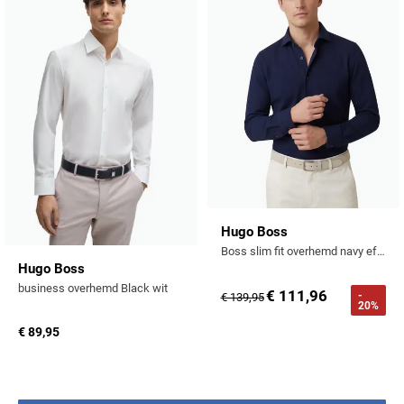
Hugo Boss
Boss slim fit overhemd navy effen lange mouw
Hugo Boss
business overhemd Black wit
€ 111,96
-
€ 139,95
20%
€ 89,95