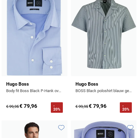
Toevoegen aan favorieten
Toevo
Hugo Boss
Hugo Boss
Body fit Boss Black P-Hank overhemd lichtblauw semi-wide collar
BOSS Black poloshirt blauw gestreept doorknoop
€ 79,96
€ 79,96
-
-
€ 99,95
€ 99,95
20%
20%
Toevoegen aan favorieten
Toevo