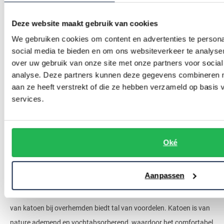
Kies voor een meer ingetogen kleurenpalet of ga juist voor
opvallende contrasten om een dynamische look te creëren die
Deze website maakt gebruik van cookies
past bij de energieke sfeer van de gelegenheid.
We gebruiken cookies om content en advertenties te persona
social media te bieden en om ons websiteverkeer te analyse
over uw gebruik van onze site met onze partners voor social
analyse. Deze partners kunnen deze gegevens combineren me
aan ze heeft verstrekt of die ze hebben verzameld op basis
services.
De materialen en pasvormen van
Oké
BOSS overhemden
Aanpassen
De overhemden van BOSS zijn gemaakt van hoogwaardig
materiaal. Ze bestaan bijna allemaal uit puur katoen. Het gebruik
van katoen bij overhemden biedt tal van voordelen. Katoen is van
nature ademend en vochtabsorberend, waardoor het comfortabel