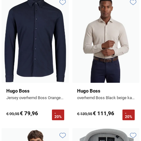
Toevoegen aan favorieten
Toevo
Hugo Boss
Hugo Boss
Jersey overhemd Boss Orange slim fit blauw
overhemd Boss Black beige katoen effen
€ 79,96
€ 111,96
-
-
€ 99,95
€ 139,95
20%
20%