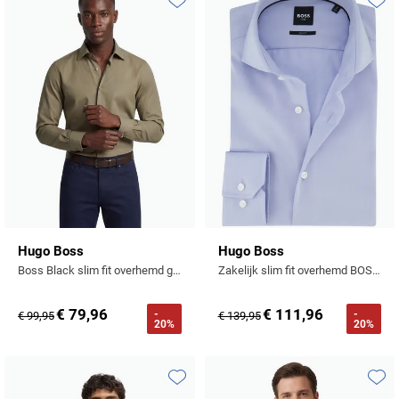
Toevoegen aan favorieten
Toevo
Hugo Boss
Hugo Boss
Boss Black slim fit overhemd groen
Zakelijk slim fit overhemd BOSS One lichtblauw
€ 79,96
€ 111,96
-
-
€ 99,95
€ 139,95
20%
20%
Toevoegen aan favorieten
Toevo