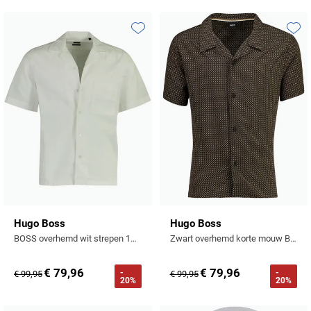
Toevoegen aan favorieten
Toevo
Hugo Boss
Hugo Boss
BOSS overhemd wit strepen 100% katoen
Zwart overhemd korte mouw BOSS Beach Black reverskraag
€ 79,96
€ 79,96
-
-
€ 99,95
€ 99,95
20%
20%