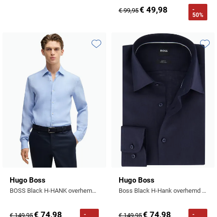
Tommy Hilfiger
€ 49,98
-
€ 99,95
50%
Tramarossa
UBR
Toevoegen aan favorieten
Toevo
Vanguard
William Lockie
Alle Merken
Hugo Boss
Hugo Boss
BOSS Black H-HANK overhemd lichtblauw mouwlengte 7 slim fit
Boss Black H-Hank overhemd mouwlengte 7 donkerblauw linnen
€ 74,98
€ 74,98
-
-
€ 149,95
€ 149,95