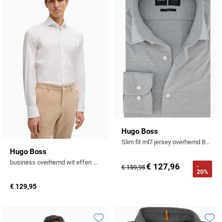
Toevoegen aan favorieten
Toevo
Hugo Boss
Slim fit ml7 jersey overhemd Boss Black grijs
Hugo Boss
business overhemd wit effen katoen
€ 127,96
-
€ 159,95
20%
€ 129,95