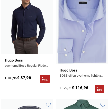
Hugo Boss
overhemd Boss Regular Fit donkerblauw effen
Hugo Boss
BOSS effen overhemd lichtblauw slim fit
€ 87,96
-
€ 109,95
20%
€ 116,96
-
€ 129,95
10%