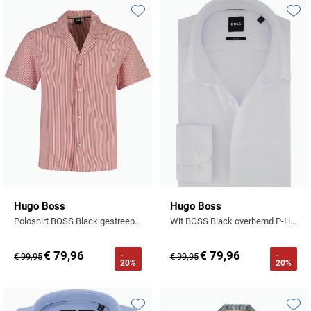
Toevoegen aan favorieten
Toevo
Hugo Boss
Hugo Boss
Poloshirt BOSS Black gestreept rood normale fit
Wit BOSS Black overhemd P-Hank jersey slim fit zakelijk
€ 79,96
€ 79,96
-
-
€ 99,95
€ 99,95
20%
20%