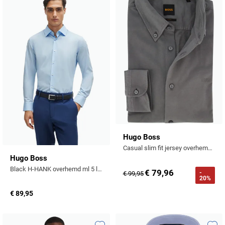
Toevoegen aan favorieten
Toevo
Hugo Boss
Casual slim fit jersey overhemd BOSS Orange
Hugo Boss
Black H-HANK overhemd ml 5 lichtblauw
€ 79,96
-
€ 99,95
20%
€ 89,95