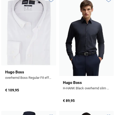
Toevoegen aan favorieten
Toevo
Hugo Boss
overhemd Boss Regular Fit effen wit
Hugo Boss
H-HANK Black overhemd slim fit donkerblauw effen katoen
€ 109,95
€ 89,95