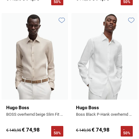
50%
50%
Toevoegen aan favorieten
Toevo
Hugo Boss
Hugo Boss
BOSS overhemd beige Slim Fit Pure Linen gemêleerd
Boss Black P-Hank overhemd wit effen slim fit
€ 74,98
€ 74,98
-
-
€ 149,95
€ 149,95
50%
50%