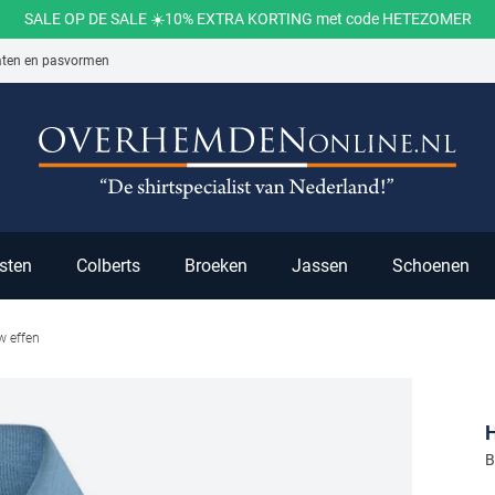
SALE OP DE SALE ☀️10% EXTRA KORTING met code HETEZOMER
aten en pasvormen
ch
sten
Colberts
Broeken
Jassen
Schoenen
w effen
B