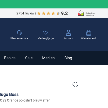
9.2
2754 reviews
Winkelmand
Klantenservice
Verlanglijstje
Account
Basics
Sale
Merken
Blog
Zet bij favorieten
Hugo Boss
OSS Orange poloshirt blauw effen