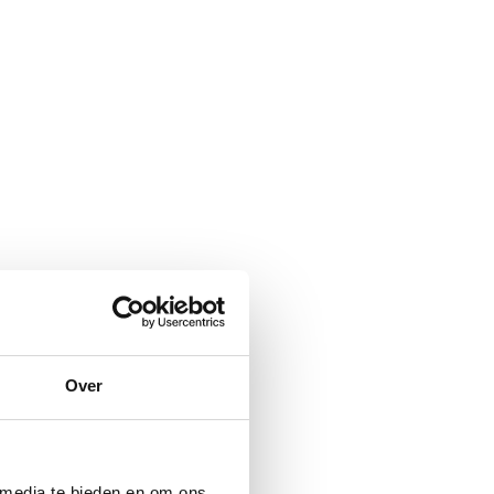
Over
 media te bieden en om ons