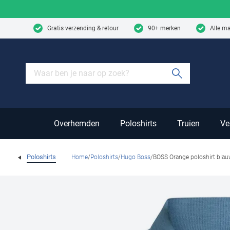
Skip to content
Gratis verzending & retour
90+ merken
Alle m
Submit sear
Overhemden
Poloshirts
Truien
Ve
Poloshirts
Home
Poloshirts
Hugo Boss
BOSS Orange poloshirt blau