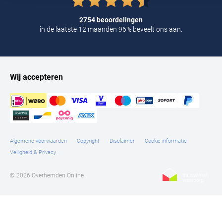
Tommy Hilfiger
2754 beoordelingen
Tramarossa
in de laatste 12 maanden 96% beveelt ons aan.
UBR
Vanguard
Wij accepteren
William Lockie
Alle Merken
Algemene voorwaarden
Copyright
Disclaimer
Cookie informatie
Veiligheid & Privacy
© 2026 Overhemden Online