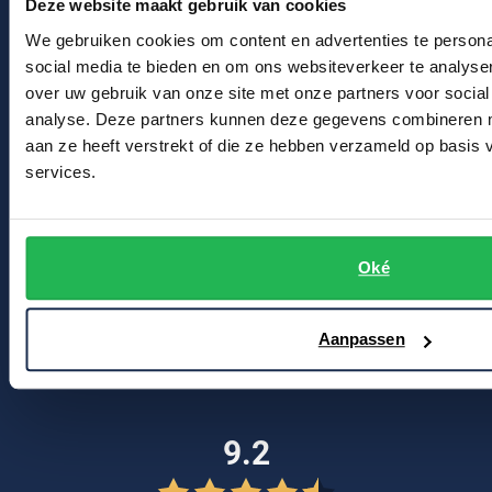
Deze website maakt gebruik van cookies
Winkel
Profuomo
Replay
We gebruiken cookies om content en advertenties te persona
R2
Winkel & Openingstijden
social media te bieden en om ons websiteverkeer te analyse
Reset
over uw gebruik van onze site met onze partners voor social
Seidensticker
Contact
Roy Robson
analyse. Deze partners kunnen deze gegevens combineren me
State of Art
aan ze heeft verstrekt of die ze hebben verzameld op basis
Schiesser
Bert Schrier Herenmode
services.
Tommy Hilfiger
Breestraat 152 - 154
Seidensticker
2311 CX Leiden
Vanguard
Oké
Voor jou
Slater
Aanpassen
Kortingscode
State of Art
Blog
Superdry
Tenson
9.2
Thomas Maine