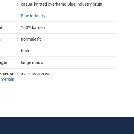
casual knitted overhemd Blue Industry bruin
Blue Industry
al
100% katoen
m
normale fit
bruin
ngte
lange mouw
iers nr.
4215.42-BROW
nmerken
winter
gemêleerd
semi-wide spread boord
k
geen borstzak
t
enkele manchet