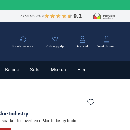
9.2
2754 reviews
Winkelmand
Klantenservice
Verlanglijstje
Account
Basics
Sale
Merken
Blog
Zet bij favorieten
lue Industry
asual knitted overhemd Blue Industry bruin