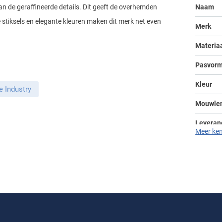
 de geraffineerde details. Dit geeft de overhemden
Naam
de stiksels en elegante kleuren maken dit merk net even
Merk
Materia
Pasvor
Kleur
 Industry
Mouwle
Leveranc
Meer ke
Seizoen
Design
Boord
Borstza
Manche