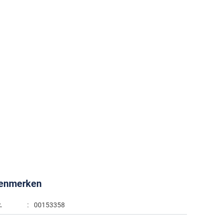
kenmerken
.
00153358