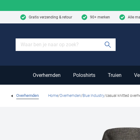
Skip to content
Gratis verzending & retour
90+ merken
Alle m
Submit sear
Overhemden
Poloshirts
Truien
Ve
Overhemden
Home
Overhemden
Blue Industry
casual knitted over