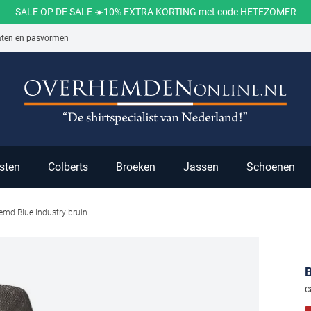
SALE OP DE SALE ☀️10% EXTRA KORTING met code HETEZOMER
aten en pasvormen
ch
sten
Colberts
Broeken
Jassen
Schoenen
hemd Blue Industry bruin
B
c