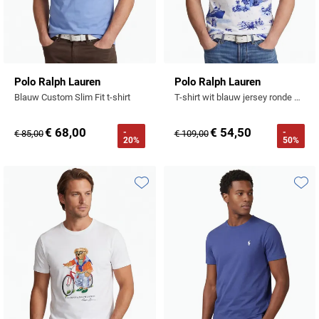
Polo Ralph Lauren
Polo Ralph Lauren
Blauw Custom Slim Fit t-shirt
T-shirt wit blauw jersey ronde hals
€ 68,00
€ 54,50
-
-
€ 85,00
€ 109,00
20%
50%
Toevoegen aan favorieten
Toevo