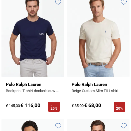
Tommy Hilfiger
Toevoegen aan favorieten
Toevo
Tramarossa
UBR
Vanguard
William Lockie
Alle Merken
Polo Ralph Lauren
Polo Ralph Lauren
Backprint T-shirt donkerblauw Custom Slim Fit
Beige Custom Slim Fit t-shirt
€ 116,00
€ 68,00
-
-
€ 145,00
€ 85,00
20%
20%