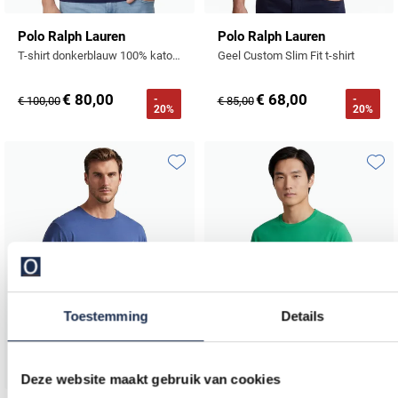
Polo Ralph Lauren
Polo Ralph Lauren
T-shirt donkerblauw 100% katoen
Geel Custom Slim Fit t-shirt
€ 80,00
€ 68,00
-
-
€ 100,00
€ 85,00
20%
20%
Toevoegen aan favorieten
Toevo
Toestemming
Details
Deze website maakt gebruik van cookies