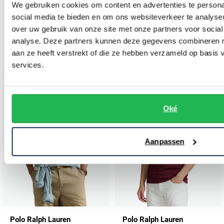
We gebruiken cookies om content en advertenties te persona
Polo Ralph Lauren
Polo Ralph Lauren
social media te bieden en om ons websiteverkeer te analyse
t-shirt big en tall blauw katoen wijde fit
T-shirt groen 100% katoen bear
over uw gebruik van onze site met onze partners voor social
analyse. Deze partners kunnen deze gegevens combineren me
€ 68,00
€ 64,50
-
-
€ 85,00
€ 129,00
20%
50%
aan ze heeft verstrekt of die ze hebben verzameld op basis
services.
Toevoegen aan favorieten
Toevo
Oké
Aanpassen
Polo Ralph Lauren
Polo Ralph Lauren