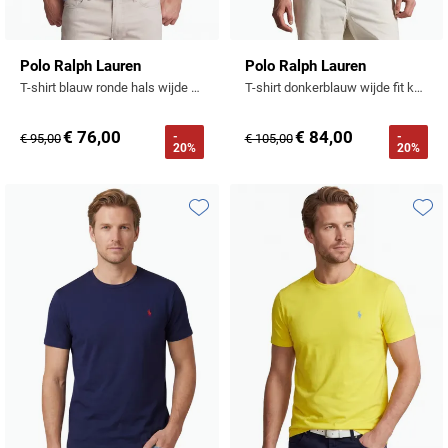
Polo Ralph Lauren
Polo Ralph Lauren
T-shirt blauw ronde hals wijde fit korte mouw
T-shirt donkerblauw wijde fit katoen met logo
€ 76,00
€ 84,00
-
-
€ 95,00
€ 105,00
20%
20%
Toevoegen aan favorieten
Toevo