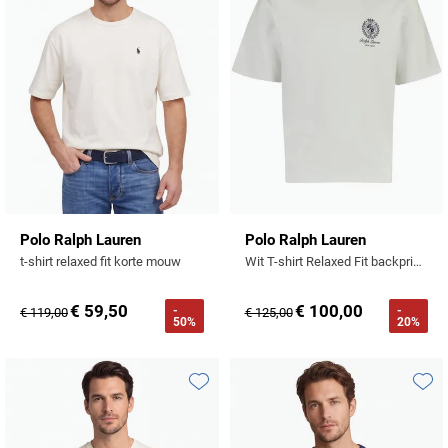
Polo Ralph Lauren
Polo Ralph Lauren
t-shirt relaxed fit korte mouw
Wit T-shirt Relaxed Fit backprint logo
€ 59,50
€ 100,00
-
-
€ 119,00
€ 125,00
50%
20%
Toevoegen aan favorieten
Toevo