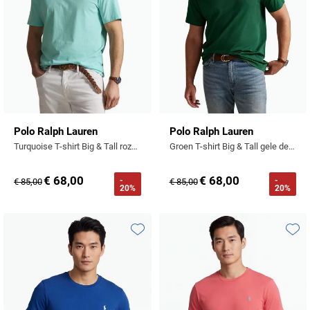
Polo Ralph Lauren
Polo Ralph Lauren
Turquoise T-shirt Big & Tall roze logo
Groen T-shirt Big & Tall gele details jersey
€ 68,00
€ 68,00
-
-
€ 85,00
€ 85,00
20%
20%
Toevoegen aan favorieten
Toevo