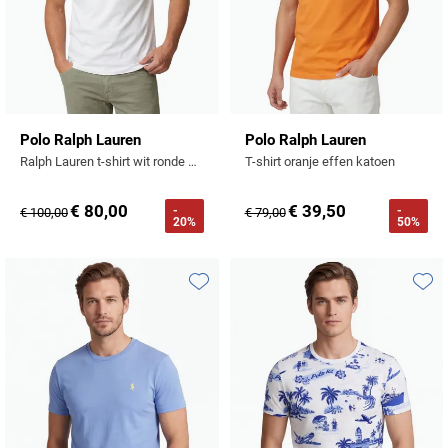
Polo Ralph Lauren
Polo Ralph Lauren
Ralph Lauren t-shirt wit ronde hals
T-shirt oranje effen katoen
€ 80,00
€ 39,50
-
-
€ 100,00
€ 79,00
20%
50%
Toevoegen aan favorieten
Toevo