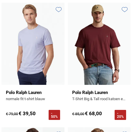
Profuomo
Replay
R2
Toevoegen aan favorieten
Toevo
Reset
Seidensticker
Roy Robson
State of Art
Schiesser
Tommy Hilfiger
Seidensticker
Vanguard
Slater
State of Art
Polo Ralph Lauren
Polo Ralph Lauren
normale fit t-shirt blauw
T-Shirt Big & Tall rood katoen effen
Superdry
€ 39,50
€ 68,00
-
-
€ 79,00
€ 85,00
Tenson
50%
20%
Thomas Maine