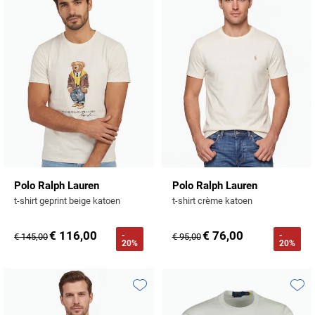
Toevoegen aan favorieten
Toevo
Polo Ralph Lauren
Polo Ralph Lauren
t-shirt geprint beige katoen
t-shirt crème katoen
€ 116,00
€ 76,00
-
-
€ 145,00
€ 95,00
20%
20%
Toevoegen aan favorieten
Toevo