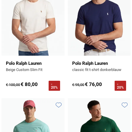
Polo Ralph Lauren
Polo Ralph Lauren
Beige Custom Slim Fit
classic fit t-shirt donkerblauw
€ 80,00
€ 76,00
-
-
€ 100,00
€ 95,00
20%
20%
Toevoegen aan favorieten
Toevo