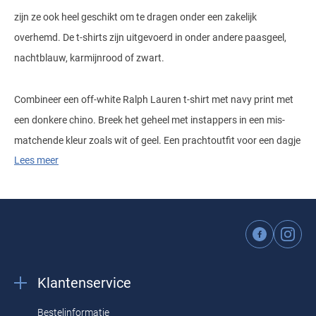
zijn ze ook heel geschikt om te dragen onder een zakelijk
overhemd. De t-shirts zijn uitgevoerd in onder andere paasgeel,
nachtblauw, karmijnrood of zwart.
Combineer een off-white Ralph Lauren t-shirt met navy print met
een donkere chino. Breek het geheel met instappers in een mis-
matchende kleur zoals wit of geel. Een prachtoutfit voor een dagje
Lees meer
aan de kust. Ons complete
Polo Ralph Lauren
aanbod bestaat uit:
Ralph Lauren overhemden business
-
Ralph Lauren overhemden
casual
-
Ralph Lauren poloshirts
-
Ralph Lauren vesten
-
Ralph
Lauren truien
-
Ralph Lauren jassen
-
Ralph Lauren t-shirts
-
Ralph
Lauren broeken
-
Ralph Lauren shorts
Materiaal en pasvorm
Klantenservice
Bestelinformatie