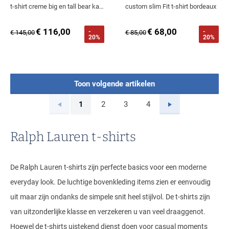
t-shirt creme big en tall bear katoen
custom slim Fit t-shirt bordeaux
€ 116,00
€ 68,00
-
-
€ 145,00
€ 85,00
20%
20%
Toon volgende artikelen
Vorige
Volgende
1
2
3
4
Current Page
Page
Page
Page
Ralph Lauren t-shirts
De Ralph Lauren t-shirts zijn perfecte basics voor een moderne
everyday look. De luchtige bovenkleding items zien er eenvoudig
uit maar zijn ondanks de simpele snit heel stijlvol. De t-shirts zijn
van uitzonderlijke klasse en verzekeren u van veel draaggenot.
Hoewel de t-shirts uistekend dienst doen voor casual moments