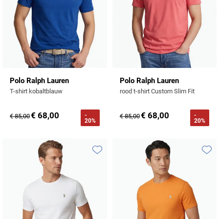
Polo Ralph Lauren
Polo Ralph Lauren
T-shirt kobaltblauw
rood t-shirt Custom Slim Fit
€ 68,00
€ 68,00
-
-
€ 85,00
€ 85,00
20%
20%
Toevoegen aan favorieten
Toevo