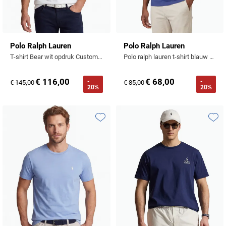
Polo Ralph Lauren
Polo Ralph Lauren
T-shirt Bear wit opdruk Custom Slim Fit
Polo ralph lauren t-shirt blauw katoen
€ 116,00
€ 68,00
-
-
€ 145,00
€ 85,00
20%
20%
Toevoegen aan favorieten
Toevo