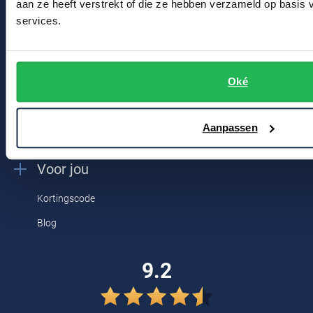
aan ze heeft verstrekt of die ze hebben verzameld op basis
Tommy Hilfiger
services.
Winkel & Openingstijden
Tramarossa
Contact
UBR
Oké
Bert Schrier Herenmode
Vanguard
Breestraat 152 - 154
William Lockie
2311 CX Leiden
Aanpassen
Alle Merken
Voor jou
Kortingscode
Blog
9.2