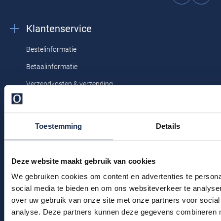
Profuomo
Replay
Klantenservice
R2
Reset
Seidensticker
Bestelinformatie
Roy Robson
State of Art
Betaalinformatie
Schiesser
Tommy Hilfiger
Verzendkosten & verzending
Seidensticker
Ruilen & retourneren
Vanguard
Klachtenafhandeling
Toestemming
Details
Slater
Veelgestelde vragen
Kledingonderhoud
State of Art
Deze website maakt gebruik van cookies
Klantenservice
Superdry
We gebruiken cookies om content en advertenties te persona
Actievoorwaarden
social media te bieden en om ons websiteverkeer te analyse
Tenson
over uw gebruik van onze site met onze partners voor social
Thomas Maine
analyse. Deze partners kunnen deze gegevens combineren me
Winkel