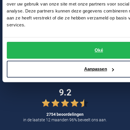
over uw gebruik van onze site met onze partners voor social
Profuomo
Replay
analyse. Deze partners kunnen deze gegevens combineren me
Bert Schrier Herenmode
R2
aan ze heeft verstrekt of die ze hebben verzameld op basis
Reset
Breestraat 152 - 154
services.
Seidensticker
Roy Robson
2311 CX Leiden
State of Art
Schiesser
Tommy Hilfiger
Voor jou
Oké
Seidensticker
Vanguard
Kortingscode
Aanpassen
Blog
Slater
9.2
State of Art
Superdry
Tenson
2754 beoordelingen
in de laatste 12 maanden 96% beveelt ons aan.
Thomas Maine