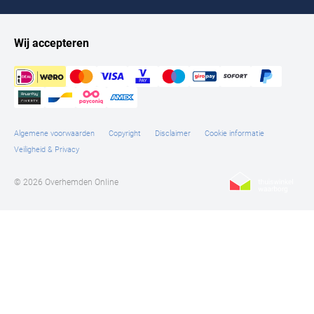
Tommy Hilfiger
Tramarossa
Wij accepteren
UBR
Vanguard
William Lockie
Algemene voorwaarden
Copyright
Disclaimer
Cookie informatie
Alle Merken
Veiligheid & Privacy
© 2026 Overhemden Online