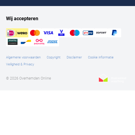
Tommy Hilfiger
Tramarossa
Wij accepteren
UBR
Vanguard
William Lockie
Algemene voorwaarden
Copyright
Disclaimer
Cookie informatie
Alle Merken
Veiligheid & Privacy
© 2026 Overhemden Online