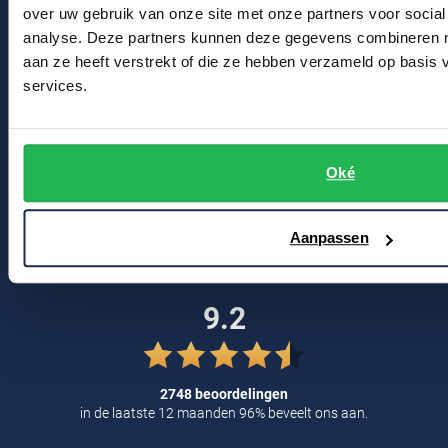
over uw gebruik van onze site met onze partners voor social
Profuomo
Replay
analyse. Deze partners kunnen deze gegevens combineren me
Bert Schrier Herenmode
R2
aan ze heeft verstrekt of die ze hebben verzameld op basis
Reset
Breestraat 152 - 154
services.
Seidensticker
Roy Robson
2311 CX Leiden
State of Art
Schiesser
Tommy Hilfiger
Voor jou
Oké
Seidensticker
Vanguard
Kortingscode
Aanpassen
Blog
Slater
9.2
State of Art
Superdry
Tenson
2748 beoordelingen
in de laatste 12 maanden 96% beveelt ons aan.
Thomas Maine