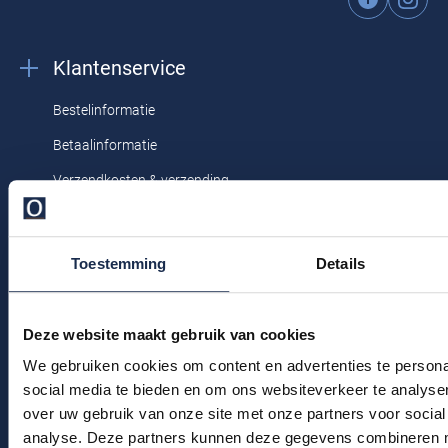
Profuomo
Replay
R2
Klantenservice
Reset
Seidensticker
Roy Robson
Bestelinformatie
State of Art
Schiesser
Betaalinformatie
Tommy Hilfiger
Verzendkosten & verzending
Seidensticker
Vanguard
Ruilen & retourneren
Klachtenafhandeling
Toestemming
Details
Slater
Veelgestelde vragen
State of Art
Kledingonderhoud
Deze website maakt gebruik van cookies
Superdry
Klantenservice
We gebruiken cookies om content en advertenties te persona
Tenson
social media te bieden en om ons websiteverkeer te analyse
Actievoorwaarden
over uw gebruik van onze site met onze partners voor social
Thomas Maine
analyse. Deze partners kunnen deze gegevens combineren me