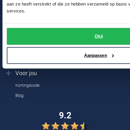
Winkel
aan ze heeft verstrekt of die ze hebben verzameld op basis
Tommy Hilfiger
services.
Winkel & Openingstijden
Tramarossa
Contact
UBR
Oké
Bert Schrier Herenmode
Vanguard
Breestraat 152 - 154
William Lockie
2311 CX Leiden
Aanpassen
Alle Merken
Voor jou
Kortingscode
Blog
9.2