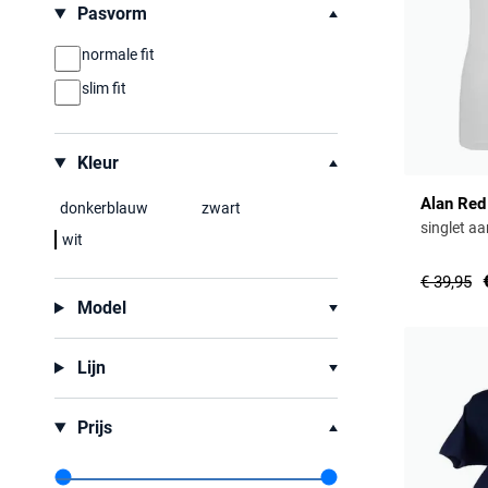
Pasvorm
normale fit
slim fit
Kleur
Alan Red
donkerblauw
zwart
singlet a
wit
€ 39,95
Model
Lijn
Prijs