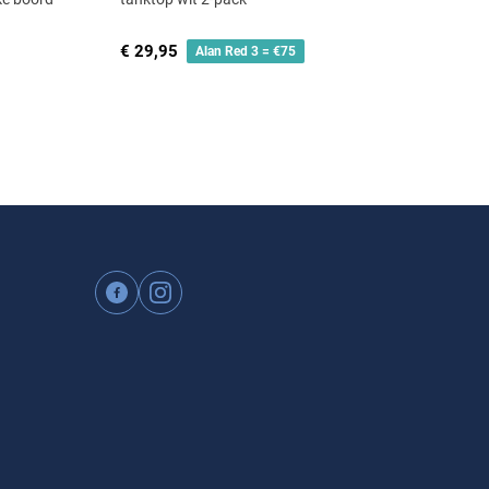
€ 29,95
Alan Red 3 = €75