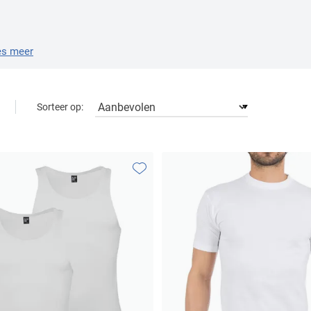
es meer
Sorteer op:
Toevoegen aan favorieten