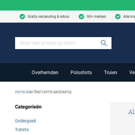
Skip to content
Gratis verzending & retour
90+ merken
Alle m
Submit sear
Overhemden
Poloshirts
Truien
Ve
Home
Alan Red t-shirts aanbieding
Categorieën
Al
Ondergoed
T-shirts