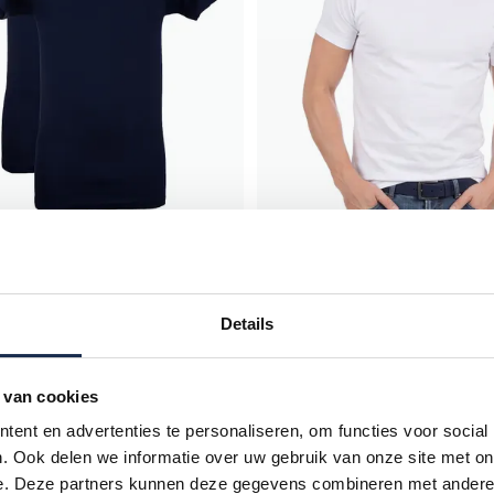
Alan Red
ffen Vermont katoen
t-shirt effen katoen wit Derby 2-
Details
auw 2-pack
€ 29,95
 van cookies
ent en advertenties te personaliseren, om functies voor social
. Ook delen we informatie over uw gebruik van onze site met on
Toevoegen aan favorieten
e. Deze partners kunnen deze gegevens combineren met andere i