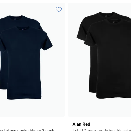
Toevoegen aan favorieten
Alan Red
ffen katoen donkerblauw 2-pack
t-shirt 2-pack ronde hals klassi