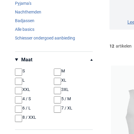
Pyjama's
Nachthemden
Badjassen
Le
Alle basics
Schiesser ondergoed aanbieding
12
artikelen
Filteren op
Maat
S
M
L
XL
XXL
3XL
4 / S
5 / M
6 / L
7 / XL
8 / XXL