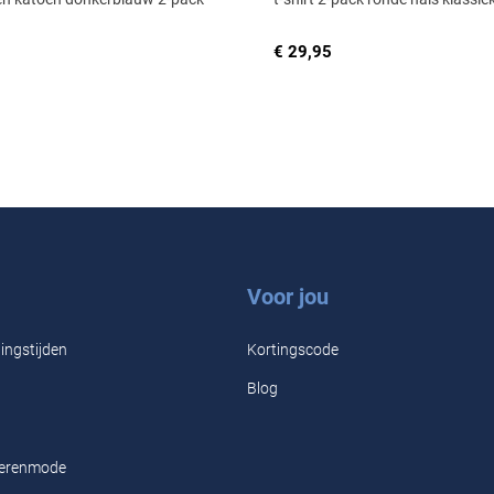
€ 29,95
Voor jou
ingstijden
Kortingscode
Blog
Herenmode