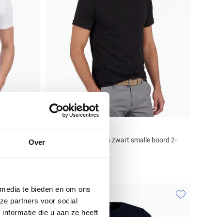
Alan Red
pack
t-shirt effen katoen zwart smalle boord 2-
Over
pack
€ 29,95
 media te bieden en om ons
ze partners voor social
Toevoegen aan favorieten
Toevoegen aa
nformatie die u aan ze heeft