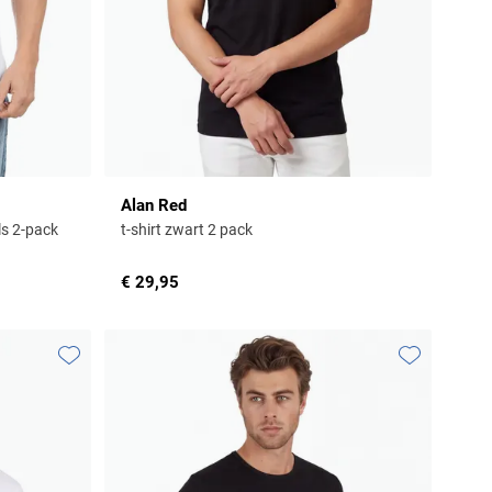
Alan Red
ls 2-pack
t-shirt zwart 2 pack
€ 29,95
Toevoegen aan favorieten
Toevoegen aa