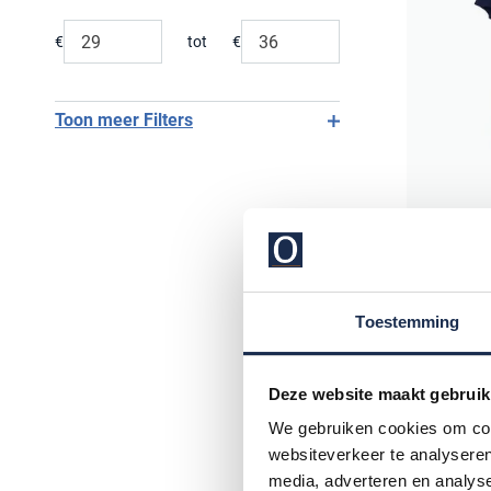
Range slider min value
Range slider max value
€
tot
€
Minimum value input
Maximum value input
Toon meer Filters
Alan Red
t-shirt e
Toestemming
donkerbl
€ 29,95
Deze website maakt gebruik
We gebruiken cookies om cont
websiteverkeer te analyseren
media, adverteren en analys