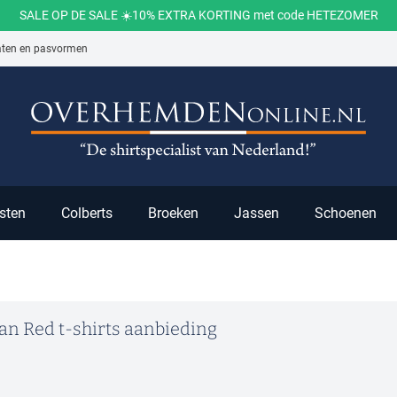
SALE OP DE SALE ☀️10% EXTRA KORTING met code HETEZOMER
aten en pasvormen
ch
sten
Colberts
Broeken
Jassen
Schoenen
an Red t-shirts aanbieding