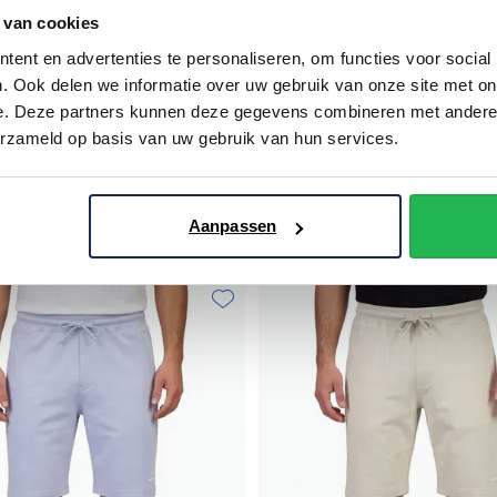
 van cookies
ent en advertenties te personaliseren, om functies voor social
. Ook delen we informatie over uw gebruik van onze site met on
e. Deze partners kunnen deze gegevens combineren met andere i
erzameld op basis van uw gebruik van hun services.
Airforce
ige elastische band
bermuda milo donkerblauw slim 
€ 55,96
€ 55,96
Aanpassen
- 20%
€ 69,95
- 20%
Toevoegen aan favorieten