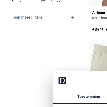
€
tot
€
Minimum value input
Maximum value input
Airforce
Toon meer Filters
Korte bro
€ 59,95
Toestemming