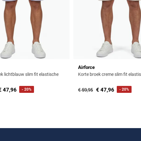
Airforce
k lichtblauw slim fit elastische
Korte broek creme slim fit elast
€ 47,96
€ 47,96
- 20%
€ 59,95
- 20%