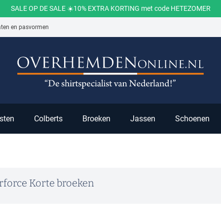
SALE OP DE SALE ☀️10% EXTRA KORTING met code HETEZOMER
aten en pasvormen
ch
sten
Colberts
Broeken
Jassen
Schoenen
rforce Korte broeken