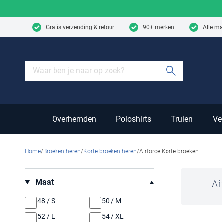
Skip to content
Gratis verzending & retour
90+ merken
Alle m
Submit sear
Overhemden
Poloshirts
Truien
Ve
Home
Broeken heren
Korte broeken heren
Airforce Korte broeken
Filteren op
Maat
Ai
48 / S
50 / M
52 / L
54 / XL