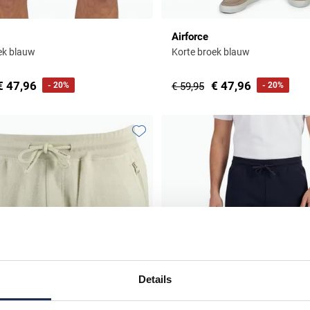
Airforce
ek blauw
Korte broek blauw
€ 47,96
€ 47,96
- 20%
€ 59,95
- 20%
Toevoegen aan favorieten
Details