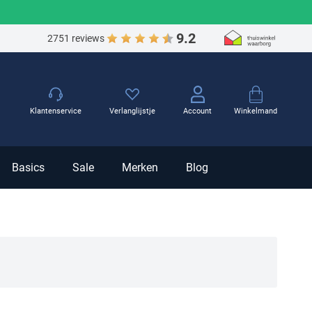
9.2
2751 reviews
Winkelmand
Klantenservice
Verlanglijstje
Account
Basics
Sale
Merken
Blog