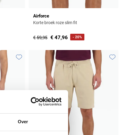
Airforce
Korte broek roze slim fit
€ 47,96
€ 59,95
- 20%
Toevoegen aan favorieten
Toevoegen aa
Over