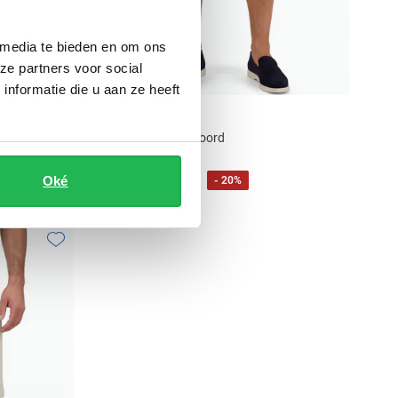
 media te bieden en om ons
ze partners voor social
nformatie die u aan ze heeft
Airforce
fit
Shorts beige met koord
€ 55,96
Oké
€ 69,95
- 20%
Toevoegen aan favorieten