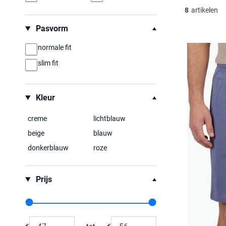
8
artikelen
Pasvorm
normale fit
slim fit
Kleur
creme
lichtblauw
beige
blauw
donkerblauw
roze
Prijs
Range slider min value
Range slider max value