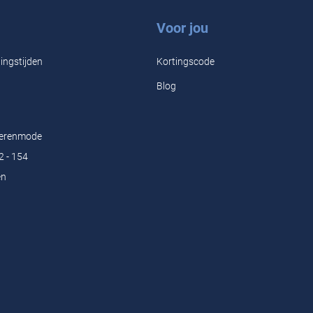
Voor jou
ingstijden
Kortingscode
Blog
Herenmode
2 - 154
en