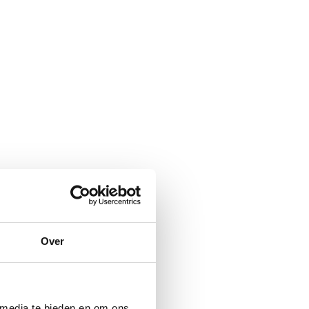
Over
 media te bieden en om ons