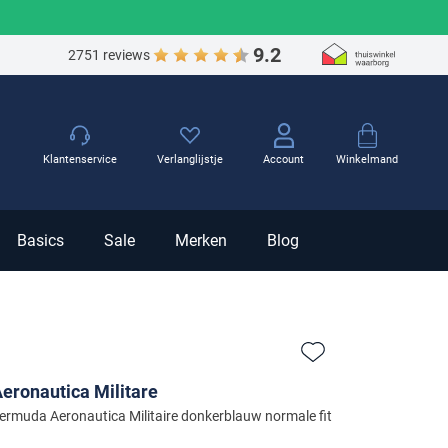
9.2
2751 reviews
Winkelmand
Klantenservice
Verlanglijstje
Account
Basics
Sale
Merken
Blog
Zet bij favorieten
eronautica Militare
ermuda Aeronautica Militaire donkerblauw normale fit