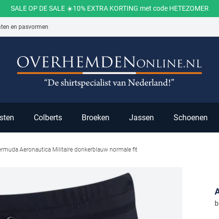
SALE OP DE SALE ☀️10% EXTRA KORTING met code HETEZOMER
aten en pasvormen
ch
sten
Colberts
Broeken
Jassen
Schoenen
ermuda Aeronautica Militaire donkerblauw normale fit
A
b