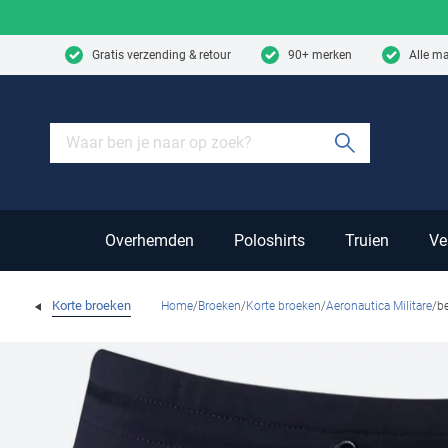
Skip to content
Gratis verzending & retour
90+ merken
Alle m
Submit sear
Overhemden
Poloshirts
Truien
Ve
Korte broeken
Home
Broeken
Korte broeken
Aeronautica Militare
b