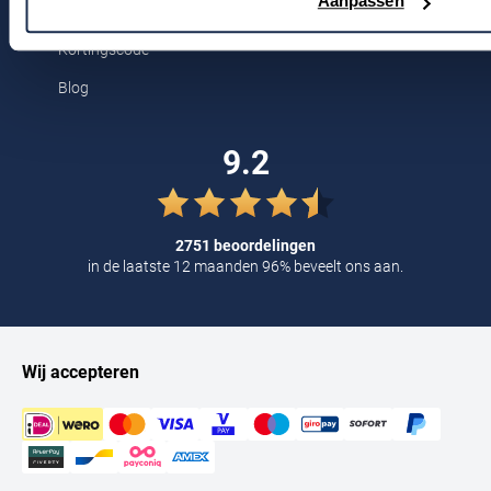
Voor jou
Aanpassen
Tommy Hilfiger
Kortingscode
Tramarossa
Blog
UBR
Vanguard
9.2
William Lockie
Alle Merken
2751 beoordelingen
in de laatste 12 maanden 96% beveelt ons aan.
Wij accepteren