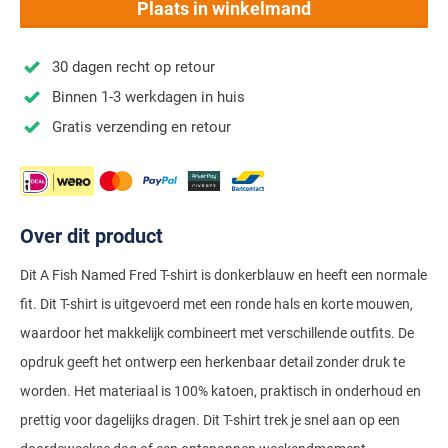
Stretch overhemden
Zwarte polo
Groene broeken
Alan Paine
Plaats in winkelmand
Polo Ralph Lauren
Blue Industry
Airforce
Digel
Denim overhemden
Witte broeken
Baileys
Magnanni
Carl Gross
Merken
Profuomo
30 dagen recht op retour
BOSS
Barbour
Elvine
Geruite overhemden
Zwarte broeken
Barbour
Polo Ralph Lauren
Cavallaro
Cavallaro
A Fish Named Fred
Binnen 1-3 werkdagen in huis
Bugatti
BOSS
Eterna
Gestreepte overhemden
Blue Industry
Rehab
Corneliani
Elvine
Gratis verzending en retour
Aeronautica Militare
Butcher of Blue
Brax
Zomer overhemden
BOSS
Tommy Hilfiger
Schiesser
Digel
Eton
Baileys
Aeronautica Militare
Bugatti
Strijkvrije overhemden
Brax
Slater
Magee
Floris van Bommel
Eton
Blue Industry
Alberto
Camel Active
Over dit product
Butcher of Blue
Superdry
Camel Active
Fred Perry
Eurex
BOSS
Blue Industry
Merken
Casa Moda
Casa Moda
Tommy Hilfiger
Dit A Fish Named Fred T-shirt is donkerblauw en heeft een normale
Casa Moda
Gant
Falke
Brax
BOSS
A Fish Named Fred
Portofino
Cast Iron
fit. Dit T-shirt is uitgevoerd met een ronde hals en korte mouwen,
Cast Iron
Gardeur
Floris van Bommel
Bugatti
Brax
Barbour
Roy Robson
waardoor het makkelijk combineert met verschillende outfits. De
Cavallaro
Lacoste
Fred Perry
Butcher of Blue
Camel Active
opdruk geeft het ontwerp een herkenbaar detail zonder druk te
Cast Iron
Blue Industry
Wellington of Bilmore
worden. Het materiaal is 100% katoen, praktisch in onderhoud en
Gant
Colmar
Gant
Camel Active
Cast Iron
Cavallaro
BOSS
prettig voor dagelijks dragen. Dit T-shirt trek je snel aan op een
New Zealand
Elvine
Gardeur
Cavallaro
Gant
Butcher of Blue
Ledub