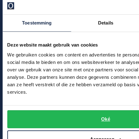
Klachtenafhandeling
Profuomo
Replay
Veelgestelde vragen
R2
Reset
Kledingonderhoud
Toestemming
Details
Seidensticker
Roy Robson
Klantenservice
State of Art
Actievoorwaarden
Schiesser
Deze website maakt gebruik van cookies
Tommy Hilfiger
We gebruiken cookies om content en advertenties te persona
Seidensticker
Winkel
social media te bieden en om ons websiteverkeer te analyse
Vanguard
over uw gebruik van onze site met onze partners voor social
Winkel & Openingstijden
analyse. Deze partners kunnen deze gegevens combineren me
aan ze heeft verstrekt of die ze hebben verzameld op basis
Slater
Contact
services.
State of Art
Bert Schrier Herenmode
Superdry
Breestraat 152 - 154
Oké
2311 CX Leiden
Tenson
Thomas Maine