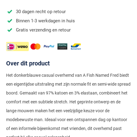
Stretch overhemden
Zwarte polo
Groene broeken
Alan Paine
Polo Ralph Lauren
Blue Industry
Airforce
Digel
30 dagen recht op retour
Denim overhemden
Witte broeken
Baileys
Magnanni
Carl Gross
Merken
Profuomo
Binnen 1-3 werkdagen in huis
BOSS
Barbour
Elvine
Geruite overhemden
Zwarte broeken
Barbour
Polo Ralph Lauren
Cavallaro
Cavallaro
A Fish Named Fred
Gratis verzending en retour
Bugatti
BOSS
Eterna
Gestreepte overhemden
Blue Industry
Rehab
Corneliani
Elvine
Aeronautica Militare
Butcher of Blue
Brax
Zomer overhemden
BOSS
Tommy Hilfiger
Schiesser
Digel
Eton
Baileys
Aeronautica Militare
Bugatti
Strijkvrije overhemden
Brax
Slater
Magee
Floris van Bommel
Eton
Over dit product
Blue Industry
Alberto
Camel Active
Butcher of Blue
Superdry
Camel Active
Fred Perry
Eurex
BOSS
Blue Industry
Het donkerblauwe casual overhemd van A Fish Named Fred biedt
Merken
Casa Moda
Casa Moda
Tommy Hilfiger
een eigentijdse uitstraling met zijn normale fit en semi-wide spread
Casa Moda
Gant
Falke
Brax
BOSS
A Fish Named Fred
Portofino
Cast Iron
boord. Gemaakt van 97% katoen en 3% elastaan, combineert het
Cast Iron
Gardeur
Floris van Bommel
Bugatti
Brax
Barbour
Roy Robson
comfort met een subtiele stretch. Het geprinte ontwerp en de
Cavallaro
Lacoste
Fred Perry
Butcher of Blue
Camel Active
lange mouwen maken het een veelzijdige keuze voor de
Cast Iron
Blue Industry
Wellington of Bilmore
modebewuste man. Ideaal voor een ontspannen dag op kantoor
Gant
Colmar
Gant
Camel Active
Cast Iron
Cavallaro
BOSS
of een informele bijeenkomst met vrienden, dit overhemd past
New Zealand
Elvine
Gardeur
Cavallaro
Gant
Butcher of Blue
Ledub