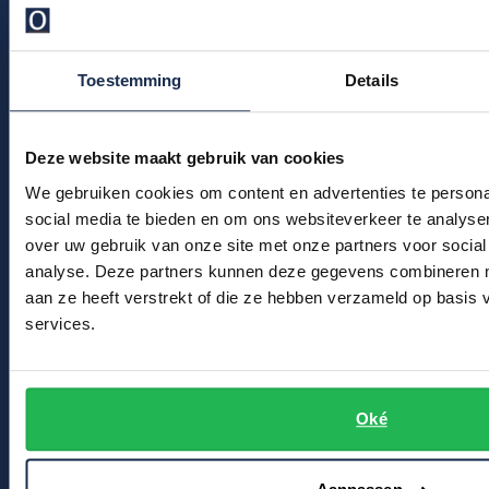
Klachtenafhandeling
Profuomo
Replay
Veelgestelde vragen
R2
Reset
Kledingonderhoud
Toestemming
Details
Seidensticker
Roy Robson
Klantenservice
State of Art
Actievoorwaarden
Schiesser
Deze website maakt gebruik van cookies
Tommy Hilfiger
We gebruiken cookies om content en advertenties te persona
Seidensticker
Winkel
social media te bieden en om ons websiteverkeer te analyse
Vanguard
over uw gebruik van onze site met onze partners voor social
Winkel & Openingstijden
analyse. Deze partners kunnen deze gegevens combineren me
aan ze heeft verstrekt of die ze hebben verzameld op basis
Slater
Contact
services.
State of Art
Bert Schrier Herenmode
Superdry
Breestraat 152 - 154
Oké
2311 CX Leiden
Tenson
Thomas Maine