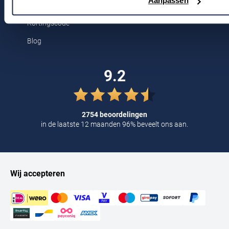
Voor jou
Aanpassen
Tommy Hilfiger
Kortingscode
Tramarossa
Blog
UBR
Vanguard
9.2
William Lockie
Alle Merken
2754 beoordelingen
in de laatste 12 maanden 96% beveelt ons aan.
Wij accepteren